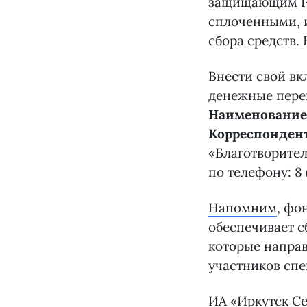
защищающим Ро
сплоченными, и
сбора средств.
Внести свой вк
денежные перев
Наименование 
Корреспондент
«Благотворите
по телефону: 8 
Напомним
, фо
обеспечивает с
которые направ
участников спе
ИА «Иркутск С