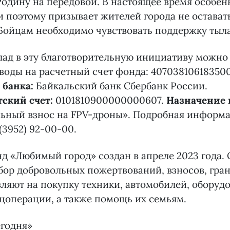
дину на передовой. В настоящее время особен
 поэтому призывает жителей города не оставать
 Бойцам необходимо чувствовать поддержку тыла
лад в эту благотворительную инициативу можно
оды на расчетный счет фонда: 407038106183500
банка:
Байкальский банк Сбербанк России.
ский счет:
0101810900000000607.
Назначение 
льный взнос на FPV-дроны». Подробная информ
(3952) 92-00-00.
нд «Любимый город» создан в апреле 2023 года.
бор добровольных пожертвований, взносов, гран
ляют на покупку техники, автомобилей, оборуд
цоперации, а также помощь их семьям.
егодня»