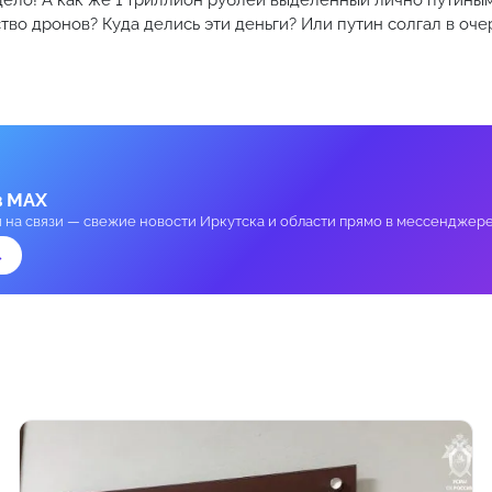
ело! А как же 1 триллион рублей выделенный лично путины
тво дронов? Куда делись эти деньги? Или путин солгал в оче
в MAX
и на связи — свежие новости Иркутска и области прямо в мессенджере
→