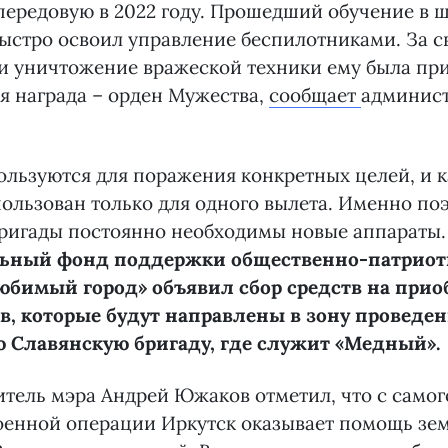
передовую в 2022 году. Прошедший обучение в 
быстро освоил управление беспилотниками. За с
 и уничтожение вражеской техники ему была пр
я награда – орден Мужества,
сообщает
админис
ользуются для поражения конкретных целей, и 
ользован только для одного вылета. Именно по
бригады постоянно необходимы новые аппараты
льный фонд поддержки общественно-патриот
бимый город» объявил сбор средств на прио
в, которые будут направлены в зону проведе
ю Славянскую бригаду, где служит «Медный».
тель мэра Андрей Южаков отметил, что с самог
оенной операции Иркутск оказывает помощь зе