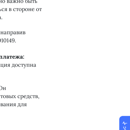
но важно быть
ся в стороне от
.
 направив
10149.
платежа:
ация доступна
 Он
товых средств,
ования для