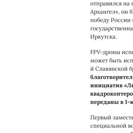
отправился на 
Архангел», он 
победу России
государственна
Иркутска.
FPV-дроны исп
может быть исп
й Славянской 
благотворите
инициатив «Лю
квадрокоптеро
переданы в 1-
Первый замести
специальной в