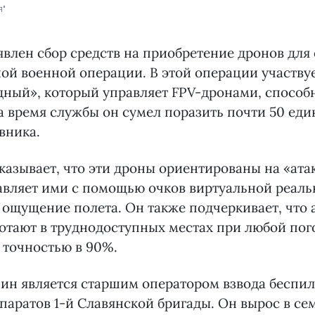
я"
явлен сбор средств на приобретение дронов для 
ой военной операции. В этой операции участву
ный», который управляет FPV-дронами, способ
а время службы он сумел поразить почти 50 еди
вника.
азывает, что эти дроны ориентированы на «атак
авляет ими с помощью очков виртуальной реаль
 ощущение полета. Он также подчеркивает, что
отают в труднодоступных местах при любой пог
 точностью в 90%.
ин является старшим оператором взвода беспи
паратов 1-й Славянской бригады. Он вырос в се