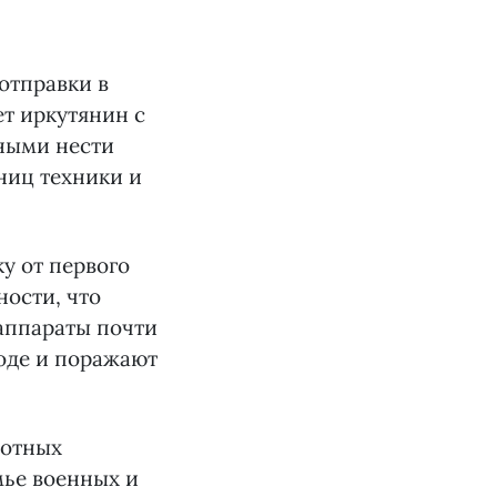
отправки в
ет иркутянин с
ными нести
ниц техники и
у от первого
ности, что
 аппараты почти
оде и поражают
лотных
мье военных и