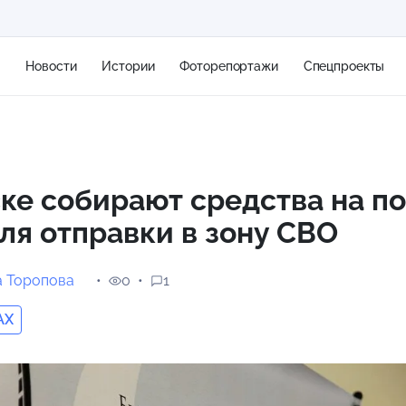
я
Новости
Истории
Фоторепортажи
Спецпроекты
+2
ке собирают средства на п
ля отправки в зону СВО
8 м/с
а Торопова
0
1
AX