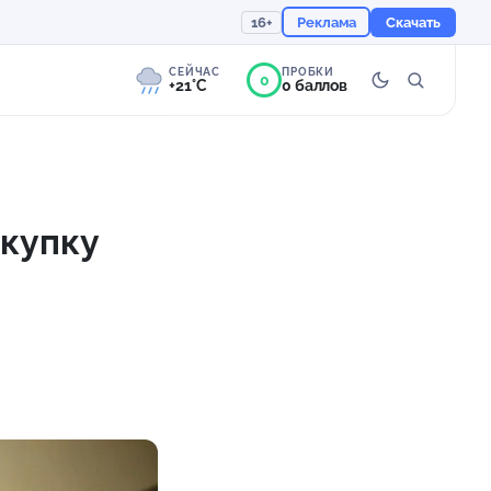
16+
Реклама
Скачать
СЕЙЧАС
ПРОБКИ
0
+21°C
0 баллов
1°
Слабая морось
Ощущается как +21
окупку
756 мм
94%