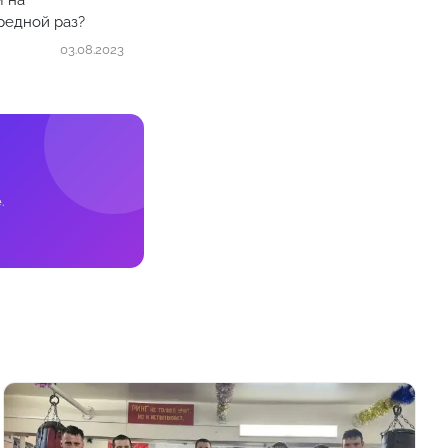
м на
редной раз?
03.08.2023
.