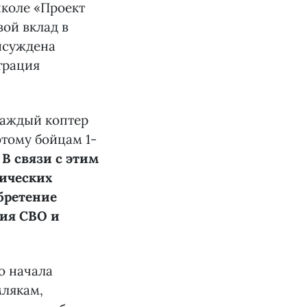
школе «Проект
вой вклад в
исуждена
трация
каждый коптер
этому бойцам 1-
.
В связи с этим
ических
бретение
ния СВО и
о начала
млякам,