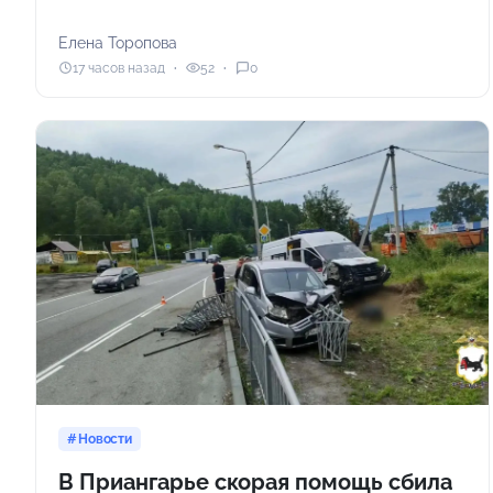
Елена Торопова
17 часов назад
52
0
Новости
В Приангарье скорая помощь сбила