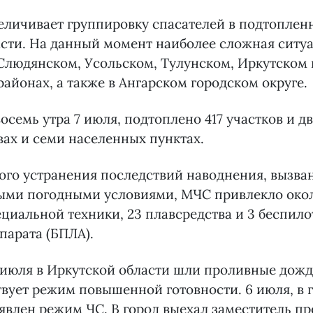
еличивает группировку спасателей в подтоплен
сти. На данный момент наиболее сложная ситу
Слюдянском, Усольском, Тулунском, Иркутском 
айонах, а также в Ангарском городском округе.
осемь утра 7 июля, подтоплено 417 участков и д
вах и семи населенных пунктах.
ого устранения последствий наводнения, вызва
ыми погодными условиями, МЧС привлекло около
циальной техники, 23 плавсредства и 3 беспил
парата (БПЛА).
июля в Иркутской области шли проливные дожди
твует режим повышенной готовности. 6 июля, в 
ъявлен
режим ЧС
. В город выехал заместитель п