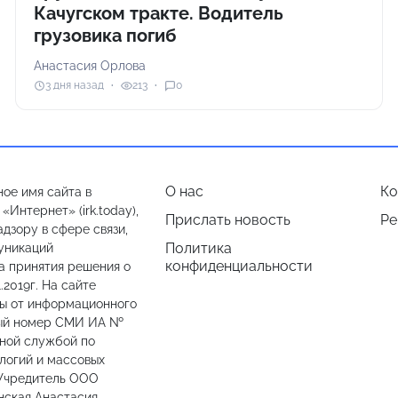
Качугском тракте. Водитель
грузовика погиб
Анастасия Орлова
3 дня назад
213
0
О нас
Ко
ое имя сайта в
Интернет» (irk.today),
Прислать новость
Ре
дзору в сфере связи,
Политика
уникаций
конфиденциальности
а принятия решения о
.2019г. На сайте
лы от информационного
ный номер СМИ ИА №
ьной службой по
логий и массовых
 Учредитель ООО
нская Анастасия