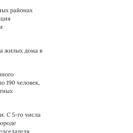
ных районах
ация
и
ва жилых дома в
нного
 190 человек,
отных
. С 5-го числа
городе
редседателя