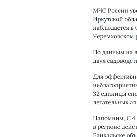
МЧС России ув
Иркутской обла
наблюдается в 
Черемховском р
По данным на в
двух садоводст
Для эффективн
неблагоприятн
32 единицы спе
летательных ап
Напомним, С 4 
в регионе дейс
Байкальске об