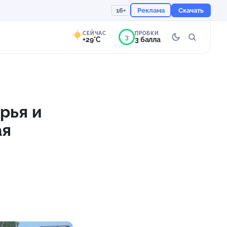
16+
Реклама
Скачать
СЕЙЧАС
ПРОБКИ
3
+29°C
3 балла
9°
Преимущественно
ясно
рья и
Ощущается как +29
ая
755 мм
53%