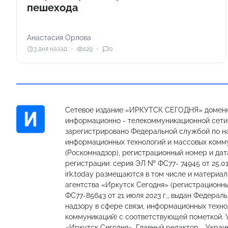
пешехода
Анастасия Орлова
3 дня назад
129
0
Сетевое издание «ИРКУТСК СЕГОДНЯ» доменн
информационно - телекоммуникационной сети «
зарегистрировано Федеральной службой по на
информационных технологий и массовых комм
(Роскомнадзор), регистрационный номер и дат
регистрации: серия ЭЛ № ФС77- 74945 от 25.01
irk.today размещаются в том числе и материа
агентства «Иркутск Сегодня» (регистрацион
ФС77-85643 от 21 июля 2023 г., выдан Федерал
надзору в сфере связи, информационных техно
коммуникаций) с соответствующей пометкой.
«Иркутск Сегодня». Главный редактор - Украи