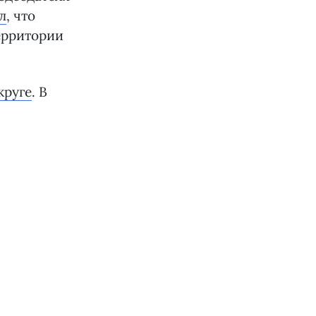
л
, что
ерритории
круге
. В