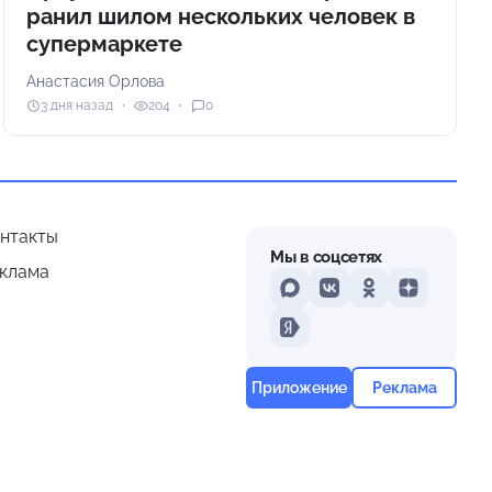
ранил шилом нескольких человек в
супермаркете
Анастасия Орлова
3 дня назад
204
0
нтакты
Мы в соцсетях
клама
MAX
VKontakte
Odnoklassniki
Dzen
Yandex
Приложение
Реклама