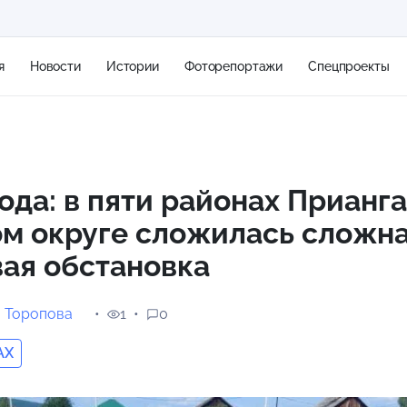
я
Новости
Истории
Фоторепортажи
Спецпроекты
+2
ода: в пяти районах Прианга
ом округе сложилась сложн
10 м/с
ая обстановка
 Торопова
1
0
AX