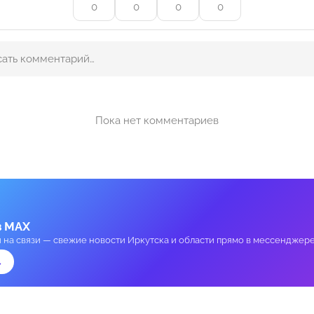
0
0
0
0
Пока нет комментариев
в MAX
и на связи — свежие новости Иркутска и области прямо в мессенджере
→