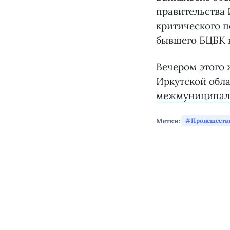
правительства 
критического 
бывшего БЦБК н
Вечером этого
Иркутской обл
межмуниципал
Метки:
Происшеств