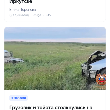
Иркутске
Елена Торопова
2 дня назад
192
0
Новости
Грузовик и тойота столкнулись на