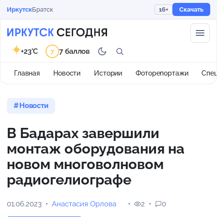
Иркутск
Братск
16+
Скачать
+23°C
7 баллов
7
Главная
Новости
Истории
Фоторепортажи
Спе
Новости
В Бадарах завершили
монтаж оборудования на
новом многоволновом
радиогелиографе
01.06.2023
Анастасия Орлова
2
0