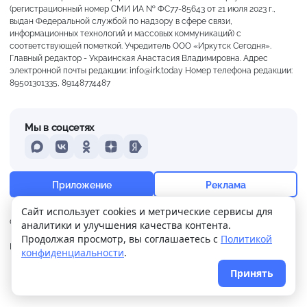
(регистрационный номер СМИ ИА № ФС77-85643 от 21 июля 2023 г.,
выдан Федеральной службой по надзору в сфере связи,
информационных технологий и массовых коммуникаций) с
соответствующей пометкой. Учредитель ООО «Иркутск Сегодня».
Главный редактор - Украинская Анастасия Владимировна. Адрес
электронной почты редакции: info@irk.today Номер телефона редакции:
89501301335, 89148774487
Мы в соцсетях
MAX
VKontakte
Odnoklassniki
Dzen
Yandex
+23°
Ясно
Приложение
Реклама
Ощущается как +23
Сайт использует cookies и метрические сервисы для
О нас
Контакты
Прислать новость
аналитики и улучшения качества контента.
4 м/с
758 мм
47%
Продолжая просмотр, вы соглашаетесь с
Политикой
Политика
Реклама
конфиденциальности
.
конфиденциальности
Принять
© 2026
Иркутск Сегодня
. Поддержка сайта
WPSUPPORT