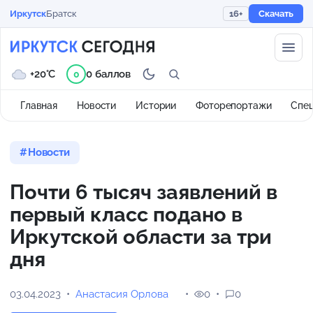
Иркутск
Братск
16+
Скачать
+20°C
0 баллов
0
Главная
Новости
Истории
Фоторепортажи
Спе
Новости
Почти 6 тысяч заявлений в
первый класс подано в
Иркутской области за три
дня
03.04.2023
Анастасия Орлова
0
0