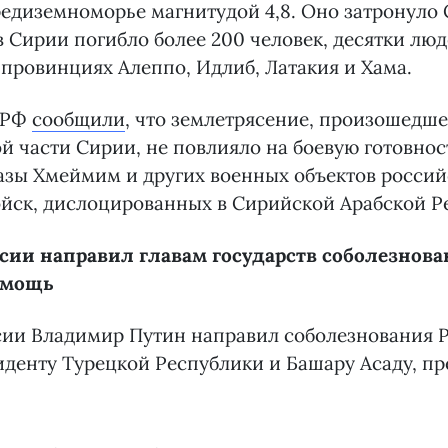
едиземноморье магнитудой 4,8. Оно затронуло
 в Сирии погибло более 200 человек, десятки лю
 провинциях Алеппо, Идлиб, Латакия и Хама.
 РФ
сообщили
, что землетрясение, произошедше
й части Сирии, не повлияло на боевую готовно
азы Хмеймим и других военных объектов росси
йск, дислоцированных в Сирийской Арабской Р
сии направил главам государств соболезнова
омощь
сии Владимир Путин направил соболезнования 
иденту Турецкой Республики и Башару Асаду, пр