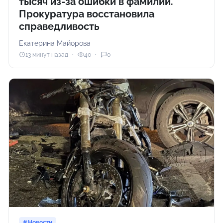
тысяч из-за ошибки в фамилии.
Прокуратура восстановила
справедливость
Екатерина Майорова
13 минут назад
40
0
Новости