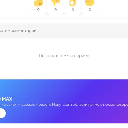
0
0
0
0
Пока нет комментариев
в MAX
и на связи — свежие новости Иркутска и области прямо в мессенджере
→