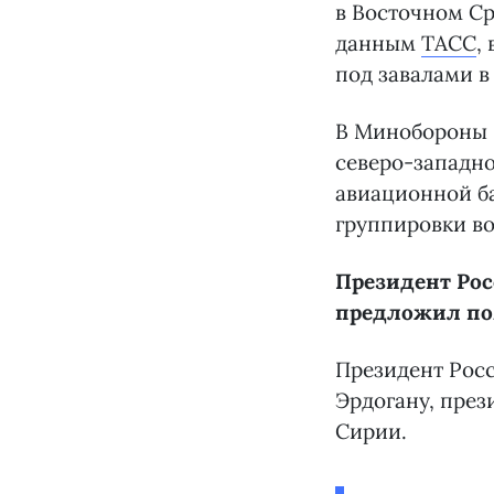
в Восточном Ср
данным
ТАСС
,
под завалами в
В Минобороны
северо-западно
авиационной б
группировки во
Президент Рос
предложил п
Президент Рос
Эрдогану, през
Сирии.