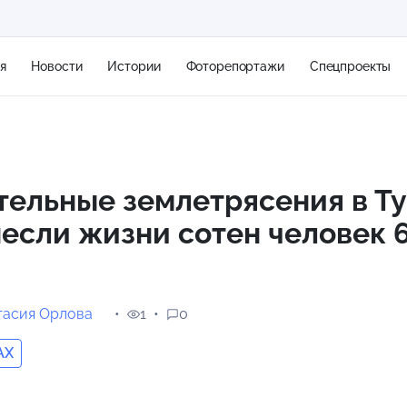
я
Новости
Истории
Фоторепортажи
Спецпроекты
+2
ельные землетрясения в Т
если жизни сотен человек 
8 м/с
тасия Орлова
1
0
AX