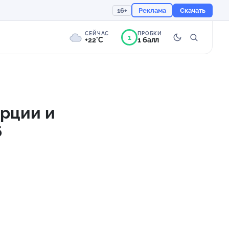
16+
Реклама
Скачать
СЕЙЧАС
ПРОБКИ
1
+22°C
1 балл
2°
Пасмурно
Ощущается как +22
урции и
6
754 мм
79%