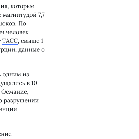
ия, которые
 магнитудой 7,7
шоков. По
яч человек
т
ТАСС
, свыше 1
урции, данные о
ь одним из
ущались в 10
, Османие,
о разрушении
винции
ение