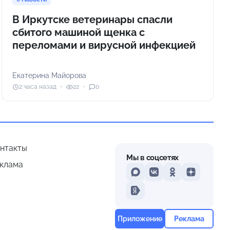
В Иркутске ветеринары спасли
сбитого машиной щенка с
переломами и вирусной инфекцией
Екатерина Майорова
2 часа назад
22
0
нтакты
Мы в соцсетях
клама
MAX
VKontakte
Odnoklassniki
Dzen
Yandex
Приложение
Реклама