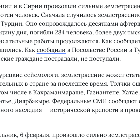
рции и в Сирии произошли сильные землетрясен
отен человек. Сначала случилось землетрясение
 Турции. Оно сопровождалось десятками афтер
дину дня, погибли 284 человека, более двух тыс
пасательные работы продолжаются. Как сообщае
ушились. Как
сообщили
в Посольстве России в Т
йские граждане пострадали, не поступали.
урецкие сейсмологи, землетрясение может стат
ельных в стране за последнее время. Толчки ощ
том числе в Кахраманмараше, Газиантепе, Хатае
атье, Диярбакыре. Федеральные СМИ сообщают 
ного наследия — исторической крепости в про
льник, 6 февраля, произошло сильно землетряс