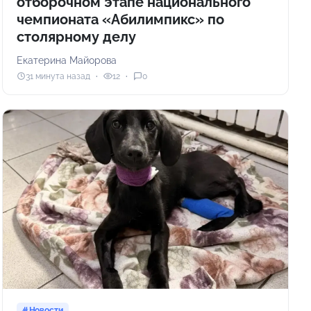
отборочном этапе национального
чемпионата «Абилимпикс» по
столярному делу
Екатерина Майорова
31 минута назад
12
0
Новости