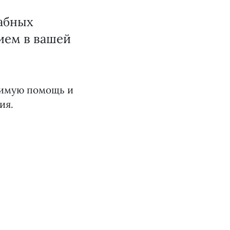
абных
ием в вашей
одимую помощь и
ия.