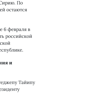
 Сирию. По
дей остаются
е 6 февраля в
сть российской
йской
еспублике.
ния и
Реджепу Тайипу
езиденту