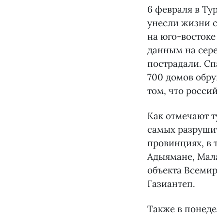
6 февраля в Ту
унесли жизни с
на юго-востоке
данным на сере
пострадали. С
700 домов обр
том, что росси
Как отмечают т
самых разрушит
провинциях, в 
Адыямане, Мал
объекта Всемир
Газиантеп.
Также в понеде