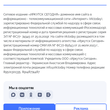
Сетевое издание «ИРКУТСК СЕГОДНЯ» доменное имя сайта в
информационно - телекоммуникационной сети «Интернет» (irk.today),
зарегистрировано Федеральной службой по надзору в сфере связи,
информационных технологий и массовых коммуникаций (Роскомнадзор),
регистрационный номер и дата принятия решения о регистрации: серия
ЭЛ № ФС77- 74945 от 25.01.2019г. На сайте irk.today размещаются в том
числе и материалы от информационного агентства «Иркутск Сегодня»
(регистрационный номер СМИ ИА № ФС77-85643 от 21 июля 2023 г.,
выдан Федеральной службой по надзору в сфере связи,
информационных технологий и массовых коммуникаций) с
соответствующей пометкой. Учредитель ООО «Иркутск Сегодня».
Главный редактор - Украинская Анастасия Владимировна. Адрес
электронной почты редакции: info@irk.today Номер телефона редакции:
89501301335, 89148774487
Мы в соцсетях
MAX
VKontakte
Odnoklassniki
Dzen
Yandex
+25°
Ясно
Приложение
Реклама