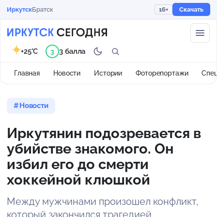
Иркутск
Братск
16+
Скачать
+25°C
3 балла
3
Главная
Новости
Истории
Фоторепортажи
Спе
Новости
Иркутянин подозревается в
убийстве знакомого. Он
избил его до смерти
хоккейной клюшкой
Между мужчинами произошел конфликт,
который закончился трагедией