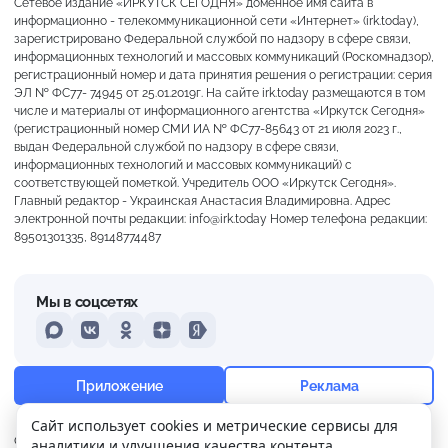
Сетевое издание «ИРКУТСК СЕГОДНЯ» доменное имя сайта в
информационно - телекоммуникационной сети «Интернет» (irk.today),
зарегистрировано Федеральной службой по надзору в сфере связи,
информационных технологий и массовых коммуникаций (Роскомнадзор),
регистрационный номер и дата принятия решения о регистрации: серия
ЭЛ № ФС77- 74945 от 25.01.2019г. На сайте irk.today размещаются в том
числе и материалы от информационного агентства «Иркутск Сегодня»
(регистрационный номер СМИ ИА № ФС77-85643 от 21 июля 2023 г.,
выдан Федеральной службой по надзору в сфере связи,
информационных технологий и массовых коммуникаций) с
соответствующей пометкой. Учредитель ООО «Иркутск Сегодня».
Главный редактор - Украинская Анастасия Владимировна. Адрес
электронной почты редакции: info@irk.today Номер телефона редакции:
89501301335, 89148774487
Мы в соцсетях
MAX
VKontakte
Odnoklassniki
Dzen
Yandex
+13°
Ясно
Приложение
Реклама
Ощущается как +13
Сайт использует cookies и метрические сервисы для
О нас
Контакты
Прислать новость
аналитики и улучшения качества контента.