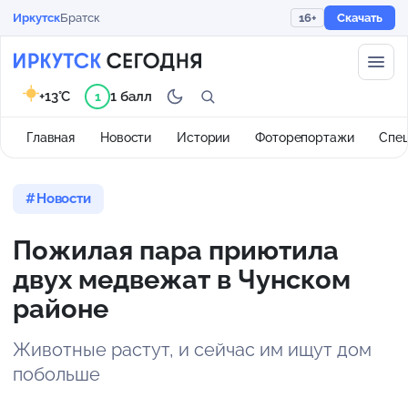
Иркутск
Братск
16+
Скачать
+13°C
1 балл
1
Главная
Новости
Истории
Фоторепортажи
Спе
Новости
Пожилая пара приютила
двух медвежат в Чунском
районе
Животные растут, и сейчас им ищут дом
побольше