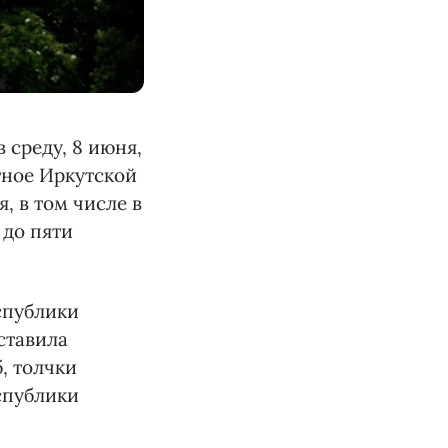
 среду, 8 июня,
тное Иркутской
я, в том числе в
 до пяти
спублики
ставила
, толчки
спублики