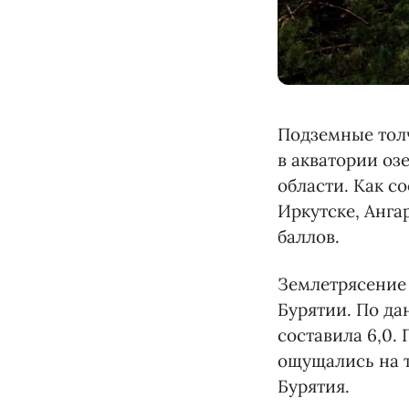
Подземные толч
в акватории оз
области. Как с
Иркутске, Анга
баллов.
Землетрясение
Бурятии. По да
составила 6,0.
ощущались на 
Бурятия.