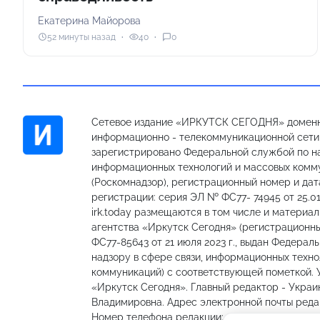
Екатерина Майорова
52 минуты назад
40
0
Сетевое издание «ИРКУТСК СЕГОДНЯ» доменн
информационно - телекоммуникационной сети «
зарегистрировано Федеральной службой по на
информационных технологий и массовых комм
(Роскомнадзор), регистрационный номер и дат
регистрации: серия ЭЛ № ФС77- 74945 от 25.01
irk.today размещаются в том числе и материа
агентства «Иркутск Сегодня» (регистрацион
ФС77-85643 от 21 июля 2023 г., выдан Федерал
надзору в сфере связи, информационных техно
коммуникаций) с соответствующей пометкой.
«Иркутск Сегодня». Главный редактор - Украи
Владимировна. Адрес электронной почты редакц
Номер телефона редакции: 89501301335, 89148