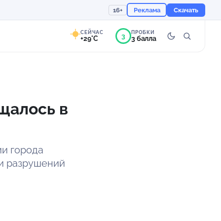
16+
Реклама
Скачать
СЕЙЧАС
ПРОБКИ
3
+29°C
3 балла
9°
Ясно
Ощущается как +29
щалось в
755 мм
55%
ии города
 и разрушений