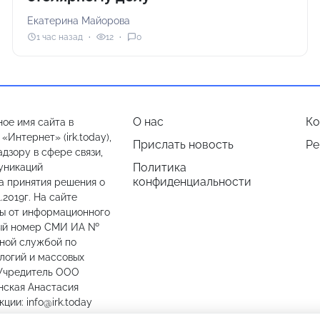
Екатерина Майорова
1 час назад
12
0
О нас
Ко
ое имя сайта в
Интернет» (irk.today),
Прислать новость
Ре
дзору в сфере связи,
Политика
уникаций
конфиденциальности
а принятия решения о
.2019г. На сайте
лы от информационного
ный номер СМИ ИА №
ьной службой по
логий и массовых
 Учредитель ООО
нская Анастасия
ии: info@irk.today
774487