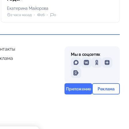
Екатерина Майорова
2 часа назад
26
0
нтакты
Мы в соцсетях
клама
MAX
VKontakte
Odnoklassniki
Dzen
Yandex
Приложение
Реклама