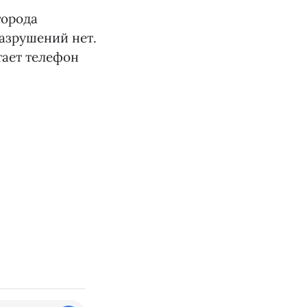
города
азрушений нет.
тает телефон