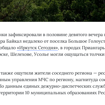
ки зафиксировали в половине девятого вечера в
ера Байкал недалеко от поселка Большое Голоус
ообщало
«Иркутск Сегодня»
, в городах Приангарь
рске, Шелехове, Усолье могли ощущаться толчки
 также ощутили жители соседнего региона — ре
нным управления МЧС по региону, магнитуда со
 По данным единых дежурно-диспетческих служб
территории 10 муниципальных образованиях Ре