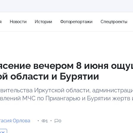
я
Новости
Истории
Фоторепортажи
Спецпроекты
+2
ясение вечером 8 июня ощу
й области и Бурятии
10 м/с
вительства Иркутской области, администрац
авлений МЧС по Приангарью и Бурятии жертв
тасия Орлова
1
0