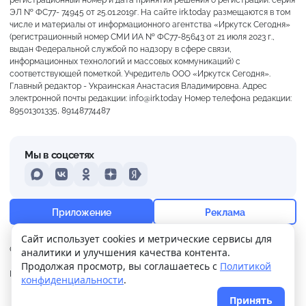
ЭЛ № ФС77- 74945 от 25.01.2019г. На сайте irk.today размещаются в том
числе и материалы от информационного агентства «Иркутск Сегодня»
(регистрационный номер СМИ ИА № ФС77-85643 от 21 июля 2023 г.,
выдан Федеральной службой по надзору в сфере связи,
информационных технологий и массовых коммуникаций) с
соответствующей пометкой. Учредитель ООО «Иркутск Сегодня».
Главный редактор - Украинская Анастасия Владимировна. Адрес
электронной почты редакции: info@irk.today Номер телефона редакции:
89501301335, 89148774487
Мы в соцсетях
MAX
VKontakte
Odnoklassniki
Dzen
Yandex
+17°
Морось
Приложение
Реклама
Ощущается как +17
Сайт использует cookies и метрические сервисы для
О нас
Контакты
Прислать новость
аналитики и улучшения качества контента.
1 м/с
757 мм
98%
Продолжая просмотр, вы соглашаетесь с
Политикой
Политика
Реклама
конфиденциальности
.
конфиденциальности
Принять