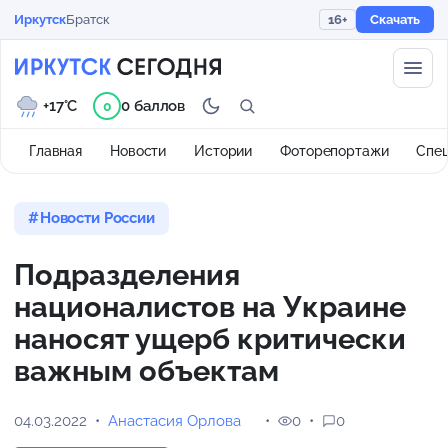
Иркутск
Братск
16+
Скачать
+17°C
0 баллов
0
Главная
Новости
Истории
Фоторепортажи
Спе
Новости России
Подразделения
националистов на Украине
наносят ущерб критически
важным объектам
04.03.2022
Анастасия Орлова
0
0