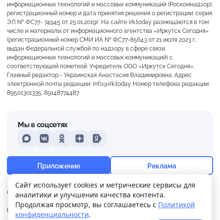
информационных технологий и массовых коммуникаций (Роскомнадзор),
регистрационный номер и дата принятия решения о регистрации: серия
ЭЛ № ФС77- 74945 от 25.01.2019г. На сайте irk.today размещаются в том
числе и материалы от информационного агентства «Иркутск Сегодня»
(регистрационный номер СМИ ИА № ФС77-85643 от 21 июля 2023 г.,
выдан Федеральной службой по надзору в сфере связи,
информационных технологий и массовых коммуникаций) с
соответствующей пометкой. Учредитель ООО «Иркутск Сегодня».
Главный редактор - Украинская Анастасия Владимировна. Адрес
электронной почты редакции: info@irk.today Номер телефона редакции:
89501301335, 89148774487
Мы в соцсетях
MAX
VKontakte
Odnoklassniki
Dzen
Yandex
+17°
Слабая морось
Приложение
Реклама
Ощущается как +17
Сайт использует cookies и метрические сервисы для
О нас
Контакты
Прислать новость
аналитики и улучшения качества контента.
21 м/с
759 мм
74%
Продолжая просмотр, вы соглашаетесь с
Политикой
Политика
Реклама
конфиденциальности
.
конфиденциальности