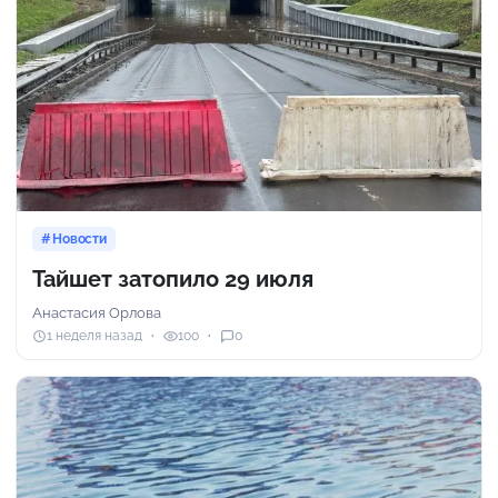
Новости
Тайшет затопило 29 июля
Анастасия Орлова
1 неделя назад
100
0