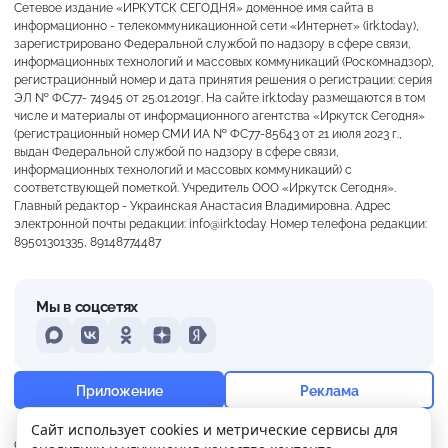
Сетевое издание «ИРКУТСК СЕГОДНЯ» доменное имя сайта в
информационно - телекоммуникационной сети «Интернет» (irk.today),
зарегистрировано Федеральной службой по надзору в сфере связи,
информационных технологий и массовых коммуникаций (Роскомнадзор),
регистрационный номер и дата принятия решения о регистрации: серия
ЭЛ № ФС77- 74945 от 25.01.2019г. На сайте irk.today размещаются в том
числе и материалы от информационного агентства «Иркутск Сегодня»
(регистрационный номер СМИ ИА № ФС77-85643 от 21 июля 2023 г.,
выдан Федеральной службой по надзору в сфере связи,
информационных технологий и массовых коммуникаций) с
соответствующей пометкой. Учредитель ООО «Иркутск Сегодня».
Главный редактор - Украинская Анастасия Владимировна. Адрес
электронной почты редакции: info@irk.today Номер телефона редакции:
89501301335, 89148774487
Мы в соцсетях
MAX
VKontakte
Odnoklassniki
Dzen
Yandex
+23°
Слабая морось
Приложение
Реклама
Ощущается как +23
Сайт использует cookies и метрические сервисы для
О нас
Контакты
Прислать новость