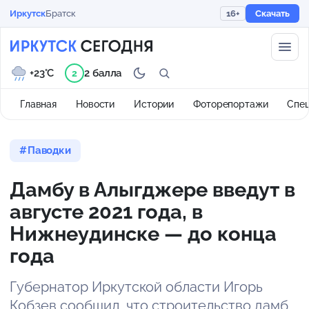
Иркутск
Братск
16+
Скачать
+23°C
2 балла
2
Главная
Новости
Истории
Фоторепортажи
Спе
Паводки
Дамбу в Алыгджере введут в
августе 2021 года, в
Нижнеудинске — до конца
года
Губернатор Иркутской области Игорь
Кобзев сообщил, что строительство дамб