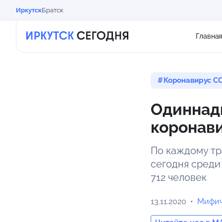
Иркутск
Братск
Главна
Коронавирус CO
Одиннад
коронави
По каждому тр
сегодня среди
712 человек
13.11.2020
Мифич