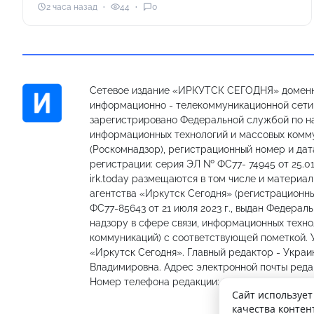
2 часа назад
44
0
Сетевое издание «ИРКУТСК СЕГОДНЯ» доменн
информационно - телекоммуникационной сети «
зарегистрировано Федеральной службой по на
информационных технологий и массовых комм
(Роскомнадзор), регистрационный номер и дат
регистрации: серия ЭЛ № ФС77- 74945 от 25.01
irk.today размещаются в том числе и материа
агентства «Иркутск Сегодня» (регистрацион
ФС77-85643 от 21 июля 2023 г., выдан Федерал
надзору в сфере связи, информационных техно
коммуникаций) с соответствующей пометкой.
«Иркутск Сегодня». Главный редактор - Украи
Владимировна. Адрес электронной почты редакц
Номер телефона редакции: 89501301335, 89148
Сайт использует
качества контен