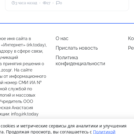
3 часа назад
27
0
О нас
Ко
ое имя сайта в
Интернет» (irk.today),
Прислать новость
Ре
дзору в сфере связи,
Политика
уникаций
конфиденциальности
а принятия решения о
.2019г. На сайте
лы от информационного
ный номер СМИ ИА №
ьной службой по
логий и массовых
 Учредитель ООО
нская Анастасия
ии: info@irk.today
774487
 cookies и метрические сервисы для аналитики и улучшения
та. Продолжая просмотр, вы соглашаетесь с
Политикой