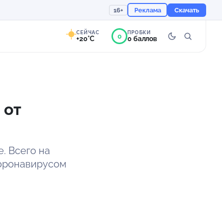
16+
Реклама
Скачать
СЕЙЧАС
ПРОБКИ
0
+20°C
0 баллов
0°
Преимущественно
ясно
 от
Ощущается как +20
757 мм
77%
. Всего на
коронавирусом