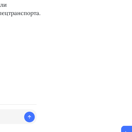
ели
пецтранспорта.