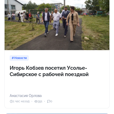
Новости
Игорь Кобзев посетил Усолье-
Сибирское с рабочей поездкой
Анастасия Орлова
1 час назад
391
0