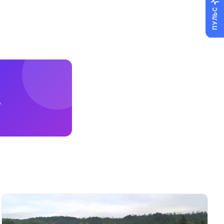
ПУЛЬС
.