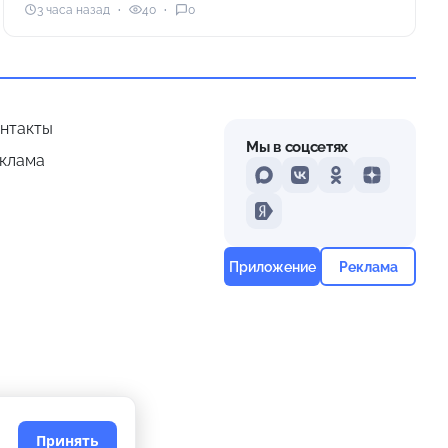
3 часа назад
40
0
нтакты
Мы в соцсетях
клама
MAX
VKontakte
Odnoklassniki
Dzen
Yandex
Приложение
Реклама
Принять