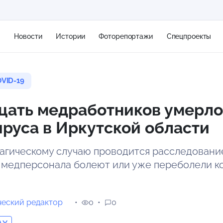
я
Новости
Истории
Фоторепортажи
Спецпроекты
VID-19
+2
цать медработников умерло
руса в Иркутской области
12 м/с
агическому случаю проводится расследование
 медперсонала болеют или уже переболели 
еский редактор
0
0