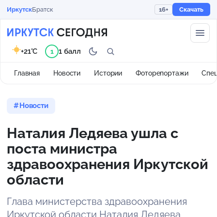
Иркутск
Братск
16+
Скачать
+21°C
1 балл
1
Главная
Новости
Истории
Фоторепортажи
Спе
Новости
Наталия Ледяева ушла с
поста министра
здравоохранения Иркутской
области
Глава министерства здравоохранения
Иркутской области Наталия Ледяева