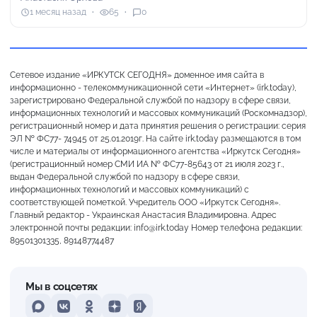
1 месяц назад
65
0
Сетевое издание «ИРКУТСК СЕГОДНЯ» доменное имя сайта в
информационно - телекоммуникационной сети «Интернет» (irk.today),
зарегистрировано Федеральной службой по надзору в сфере связи,
информационных технологий и массовых коммуникаций (Роскомнадзор),
регистрационный номер и дата принятия решения о регистрации: серия
ЭЛ № ФС77- 74945 от 25.01.2019г. На сайте irk.today размещаются в том
числе и материалы от информационного агентства «Иркутск Сегодня»
(регистрационный номер СМИ ИА № ФС77-85643 от 21 июля 2023 г.,
выдан Федеральной службой по надзору в сфере связи,
информационных технологий и массовых коммуникаций) с
соответствующей пометкой. Учредитель ООО «Иркутск Сегодня».
Главный редактор - Украинская Анастасия Владимировна. Адрес
электронной почты редакции: info@irk.today Номер телефона редакции:
89501301335, 89148774487
Мы в соцсетях
MAX
VKontakte
Odnoklassniki
Dzen
Yandex