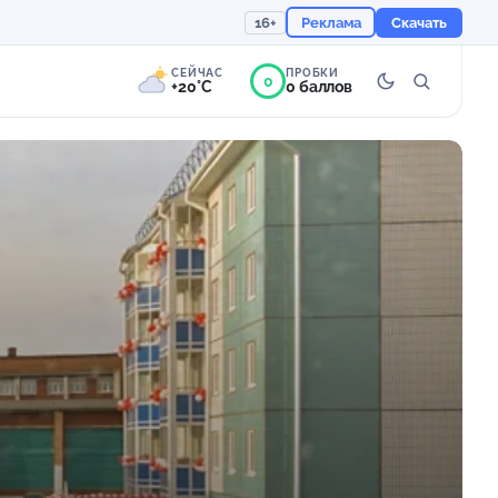
16+
Реклама
Скачать
СЕЙЧАС
ПРОБКИ
0
+20°C
0 баллов
0°
Переменная
облачность
Ощущается как +20
756 мм
77%