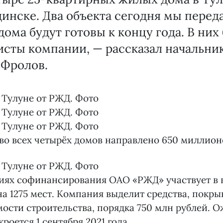
нске. Два объекта сегодня мы переда
дома будут готовы к концу года. В них
исты компании, — рассказал начальн
 Фролов.
во всех четырёх домов направлено 650 миллион
иях софинансирования ОАО «РЖД» участвует в 
а 1275 мест. Компания выделит средства, покр
ости строительства, порядка 750 млн рублей. О
роется 1 сентября 2021 года.