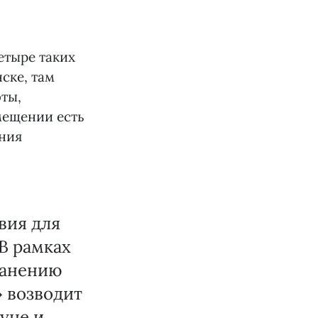
етыре таких
ске, там
фты,
мещении есть
ения
вия для
В рамках
ранению
 возводит
уне и