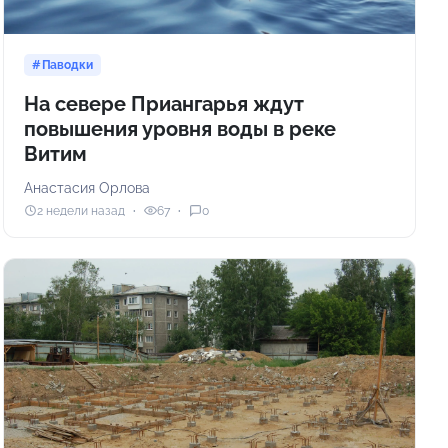
Паводки
На севере Приангарья ждут
повышения уровня воды в реке
Витим
Анастасия Орлова
2 недели назад
67
0