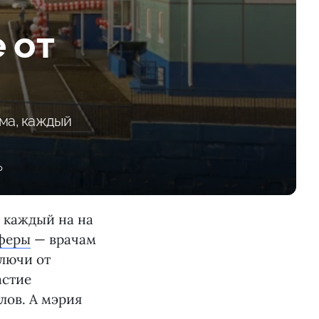
 от
ома, каждый
0
, каждый на на
сферы
— врачам
лючи от
астие
лов. А мэрия