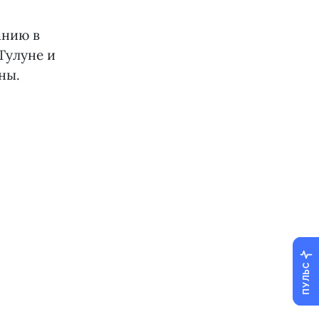
анию в
Тулуне и
аны.
ПУЛЬС