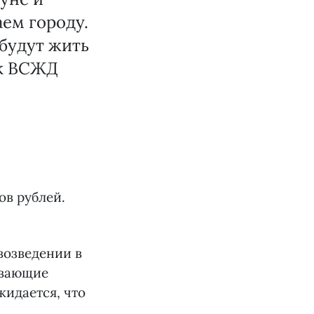
ем городу.
 будут жить
ик ВСЖД
ов рублей.
возведении в
ывающие
жидается, что