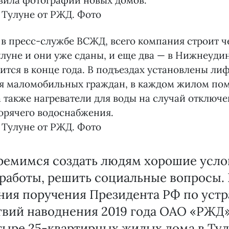
вила фотографии новых домов.
 в пресс-службе ВСЖД, всего компания строит ч
улуне и они уже сданы, и еще два — в Нижнеудин
ится в конце года. В подъездах установлены ли
я маломобильных граждан, в каждом жилом по
а также нагреватели для воды на случай отключ
орячего водоснабжения.
ремимся создать людям хорошие усло
работы, решить социальные вопросы. 
ния поручения Президента РФ по уст
твий наводнения 2019 года ОАО «РЖД»
тыре 25-квартирных жилых дома в Тул