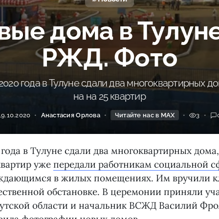
вые дома в Тулуне
РЖД. Фото
 2020 года в Тулуне сдали два многоквартирных д
на на 25 квартир
19.10.2020
Анастасия Орлова
Читайте нас в MAX
3
0 года в Тулуне сдали два многоквартирных дома
 квартир уже
передали работникам социальной 
уждающимся в жилых помещениях. Им вручили к
ественной обстановке. В церемонии приняли уч
утской области и начальник ВСЖД Василий Фро