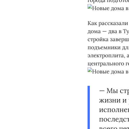
города подгото
Как рассказали
дома — два в Т
стройка заверш
подъемники дл
электроплита, 
центрального г
— Мы ст
жизни и 
исполне
последс
всего че