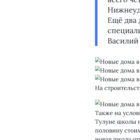
Нижнеуди
Ещё два 
специал
Василий
На строительст
Также на услов
Тулуне школы н
половину стоим
новая школа отк