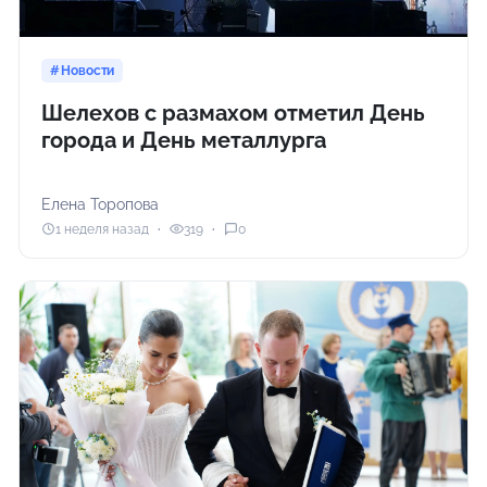
Новости
Шелехов с размахом отметил День
города и День металлурга
Елена Торопова
1 неделя назад
319
0