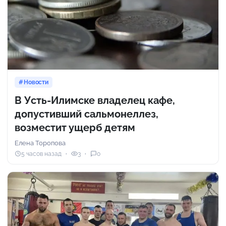
Новости
В Усть-Илимске владелец кафе,
допустивший сальмонеллез,
возместит ущерб детям
Елена Торопова
5 часов назад
3
0