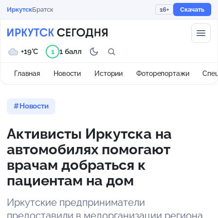
Иркутск
Братск
16+
Скачать
+19°C
1 балл
1
Главная
Новости
Истории
Фоторепортажи
Спе
Новости
Активисты Иркутска на
автомобилях помогают
врачам добраться к
пациентам на дом
Иркутские предприниматели
предоставили в медорганизации региона