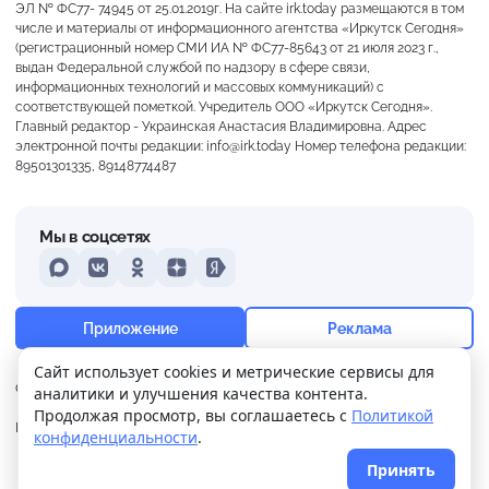
ЭЛ № ФС77- 74945 от 25.01.2019г. На сайте irk.today размещаются в том
числе и материалы от информационного агентства «Иркутск Сегодня»
(регистрационный номер СМИ ИА № ФС77-85643 от 21 июля 2023 г.,
выдан Федеральной службой по надзору в сфере связи,
информационных технологий и массовых коммуникаций) с
соответствующей пометкой. Учредитель ООО «Иркутск Сегодня».
Главный редактор - Украинская Анастасия Владимировна. Адрес
электронной почты редакции: info@irk.today Номер телефона редакции:
89501301335, 89148774487
Мы в соцсетях
MAX
VKontakte
Odnoklassniki
Dzen
Yandex
+19°
Пасмурно
Приложение
Реклама
Ощущается как +19
Сайт использует cookies и метрические сервисы для
О нас
Контакты
Прислать новость
аналитики и улучшения качества контента.
3 м/с
758 мм
86%
Продолжая просмотр, вы соглашаетесь с
Политикой
Политика
Реклама
конфиденциальности
.
конфиденциальности
Принять