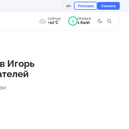
16+
Реклама
Скачать
СЕЙЧАС
ПРОБКИ
1
+20°C
1 балл
0°
Пасмурно
Ощущается как +20
в Игорь
ателей
759 мм
83%
ам