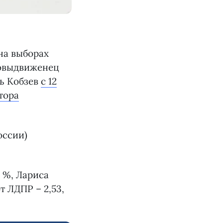
на выборах
мовыдвиженец
рь Кобзев
с 12
тора
оссии)
 %, Лариса
т ЛДПР – 2,53,