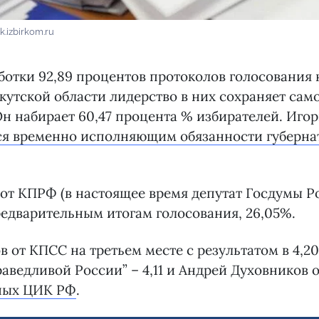
k.izbirkom.ru
ботки 92,89 процентов протоколов голосования 
кутской области лидерство в них сохраняет са
Он набирает 60,47 процента % избирателей. Иго
тся временно исполняющим обязанности губерна
т КПРФ (в настоящее время депутат Госдумы Р
редварительным итогам голосования, 26,05%.
 от КПСС на третьем месте с результатом в 4,20
раведливой России” – 4,11 и Андрей Духовников о
ных ЦИК РФ
.