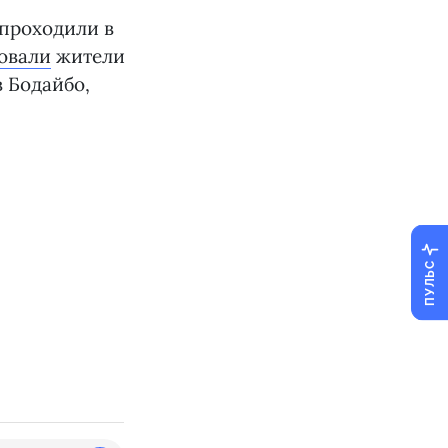
 проходили в
овали
жители
в Бодайбо,
ПУЛЬС