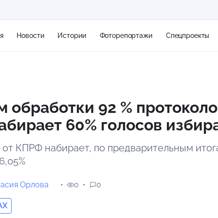
я
Новости
Истории
Фоторепортажи
Спецпроекты
+2
м обработки 92 % протоколо
абирает 60% голосов избир
13 м/с
от КПРФ набирает, по предварительным итог
26,05%
тасия Орлова
0
0
AX