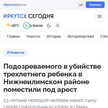
Иркутск
Братск
16+
Скачать
+26°C
3 балла
3
Главная
Новости
Истории
Фоторепортажи
Спе
Новости
Подозреваемого в убийстве
трехлетнего ребенка в
Нижнеилимском районе
поместили под арест
23-летний молодой человек нанес сыну
своей сожительницы удары в спину,