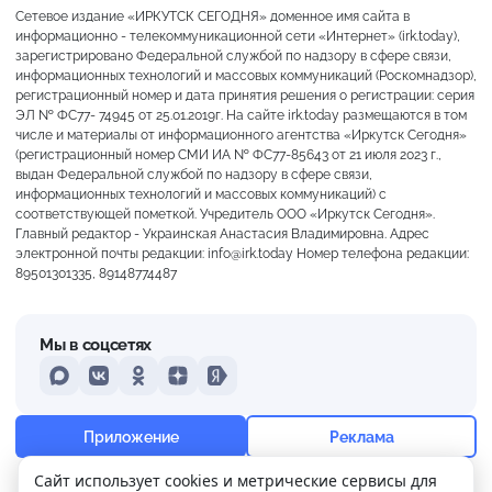
Сетевое издание «ИРКУТСК СЕГОДНЯ» доменное имя сайта в
информационно - телекоммуникационной сети «Интернет» (irk.today),
зарегистрировано Федеральной службой по надзору в сфере связи,
информационных технологий и массовых коммуникаций (Роскомнадзор),
регистрационный номер и дата принятия решения о регистрации: серия
ЭЛ № ФС77- 74945 от 25.01.2019г. На сайте irk.today размещаются в том
числе и материалы от информационного агентства «Иркутск Сегодня»
(регистрационный номер СМИ ИА № ФС77-85643 от 21 июля 2023 г.,
выдан Федеральной службой по надзору в сфере связи,
информационных технологий и массовых коммуникаций) с
соответствующей пометкой. Учредитель ООО «Иркутск Сегодня».
Главный редактор - Украинская Анастасия Владимировна. Адрес
электронной почты редакции: info@irk.today Номер телефона редакции:
89501301335, 89148774487
Мы в соцсетях
MAX
VKontakte
Odnoklassniki
Dzen
Yandex
+21°
Пасмурно
Приложение
Реклама
Ощущается как +21
Сайт использует cookies и метрические сервисы для