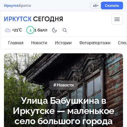
Иркутск
Братск
16+
Скачать
+21°C
1 балл
1
Главная
Новости
Истории
Фоторепортажи
Спе
Новости
Улица Бабушкина в
Иркутске — маленькое
село большого города