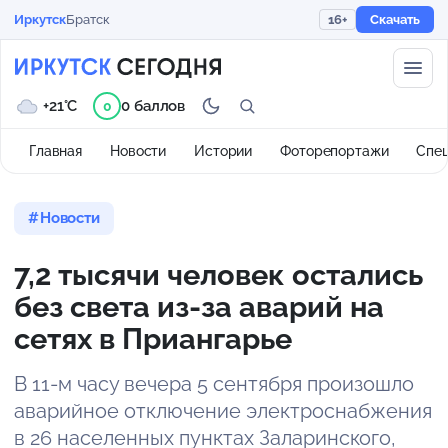
Иркутск
Братск
16+
Скачать
+21°C
0 баллов
0
Главная
Новости
Истории
Фоторепортажи
Спе
Новости
7,2 тысячи человек остались
без света из-за аварий на
сетях в Приангарье
В 11-м часу вечера 5 сентября произошло
аварийное отключение электроснабжения
в 26 населенных пунктах Заларинского,