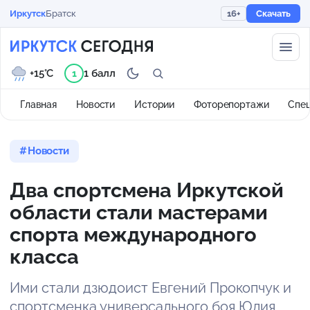
Иркутск
Братск
16+
Скачать
+15°C
1 балл
1
Главная
Новости
Истории
Фоторепортажи
Спе
Новости
Два спортсмена Иркутской
области стали мастерами
спорта международного
класса
Ими стали дзюдоист Евгений Прокопчук и
спортсменка универсального боя Юлия