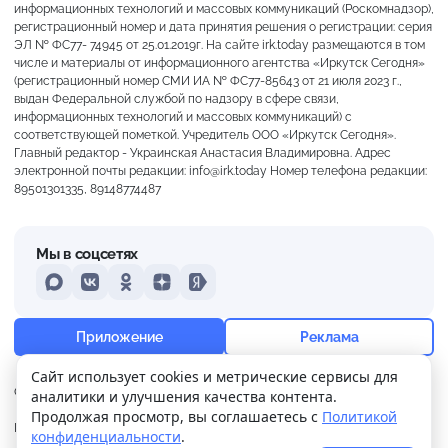
информационных технологий и массовых коммуникаций (Роскомнадзор),
регистрационный номер и дата принятия решения о регистрации: серия
ЭЛ № ФС77- 74945 от 25.01.2019г. На сайте irk.today размещаются в том
числе и материалы от информационного агентства «Иркутск Сегодня»
(регистрационный номер СМИ ИА № ФС77-85643 от 21 июля 2023 г.,
выдан Федеральной службой по надзору в сфере связи,
информационных технологий и массовых коммуникаций) с
соответствующей пометкой. Учредитель ООО «Иркутск Сегодня».
Главный редактор - Украинская Анастасия Владимировна. Адрес
электронной почты редакции: info@irk.today Номер телефона редакции:
89501301335, 89148774487
Мы в соцсетях
MAX
VKontakte
Odnoklassniki
Dzen
Yandex
+15°
Сильная морось
Приложение
Реклама
Ощущается как +15
Сайт использует cookies и метрические сервисы для
О нас
Контакты
Прислать новость
аналитики и улучшения качества контента.
20 м/с
760 мм
84%
Продолжая просмотр, вы соглашаетесь с
Политикой
Политика
Реклама
конфиденциальности
.
конфиденциальности