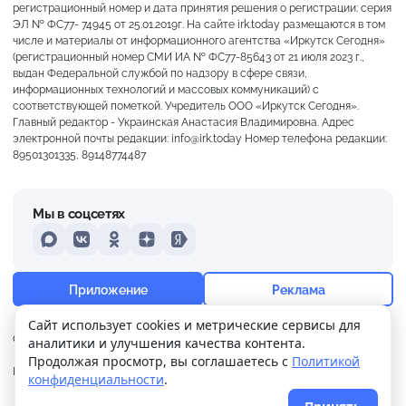
регистрационный номер и дата принятия решения о регистрации: серия
ЭЛ № ФС77- 74945 от 25.01.2019г. На сайте irk.today размещаются в том
числе и материалы от информационного агентства «Иркутск Сегодня»
(регистрационный номер СМИ ИА № ФС77-85643 от 21 июля 2023 г.,
выдан Федеральной службой по надзору в сфере связи,
информационных технологий и массовых коммуникаций) с
соответствующей пометкой. Учредитель ООО «Иркутск Сегодня».
Главный редактор - Украинская Анастасия Владимировна. Адрес
электронной почты редакции: info@irk.today Номер телефона редакции:
89501301335, 89148774487
Мы в соцсетях
MAX
VKontakte
Odnoklassniki
Dzen
Yandex
+27°
Преимущественно ясно
Приложение
Реклама
Ощущается как +27
Сайт использует cookies и метрические сервисы для
О нас
Контакты
Прислать новость
аналитики и улучшения качества контента.
13 м/с
754 мм
62%
Продолжая просмотр, вы соглашаетесь с
Политикой
Политика
Реклама
конфиденциальности
.
конфиденциальности