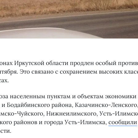
йонах Иркутской области продлен особый прот
нтября. Это связано с сохранением высоких кла
сах.
оза населенным пунктам и объектам экономики
 и Бодайбинского района, Казачинско-Ленского,
амско-Чуйского, Нижнеилимского, Усть-Илимско
ского районов и города Усть-Илимска,
сообщили
сти.