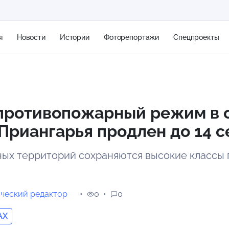
я
Новости
Истории
Фоторепортажи
Спецпроекты
+2
противопожарный режим в 
Приангарья продлен до 14 
11 м/с
ных территорий сохраняются высокие классы
ческий редактор
0
0
AX