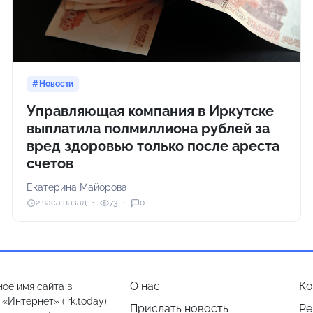
Новости
Управляющая компания в Иркутске
выплатила полмиллиона рублей за
вред здоровью только после ареста
счетов
Екатерина Майорова
2 часа назад
73
0
О нас
Ко
ое имя сайта в
Интернет» (irk.today),
Прислать новость
Ре