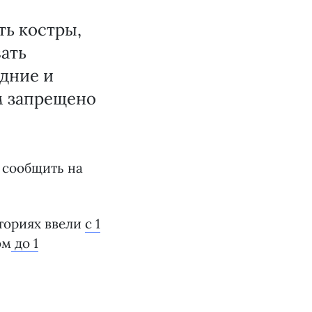
ть костры,
ать
едние и
м запрещено
 сообщить на
ториях ввели
с 1
ом
до 1