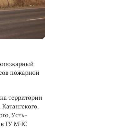
ивопожарный
ссов пожарной
 на территории
 Катангского,
го, Усть-
в ГУ МЧС