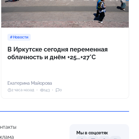
Новости
В Иркутске сегодня переменная
облачность и днём +25…+27°С
Екатерина Майорова
2 часа назад
143
0
нтакты
Мы в соцсетях
клама