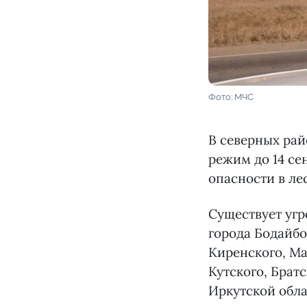
Фото: МЧС
В северных ра
режим до 14 се
опасности в ле
Существует угр
города Бодайбо
Киренского, М
Кутского, Брат
Иркутской обла