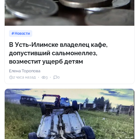
Новости
В Усть-Илимске владелец кафе,
допустивший сальмонеллез,
возместит ущерб детям
Елена Торопова
2 часа назад
3
0