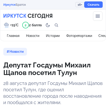
Иркутск
Братск
16+
Скачать
+19°C
2 балла
2
Главная
Новости
Истории
Фоторепортажи
Спе
Новости
Депутат Госдумы Михаил
Щапов посетил Тулун
28 августа депутат Госдумы Михаил Щапов
посетил Тулун, где оценил
восстановление города после наводнения
и пообщался с жителями.