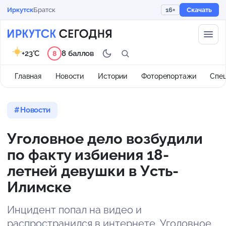
Иркутск
Братск
16+
Скачать
+23°C
8 баллов
8
Главная
Новости
Истории
Фоторепортажи
Спе
Новости
Уголовное дело возбудили
по факту избиения 18-
летней девушки в Усть-
Илимске
Инцидент попал на видео и
распространился в интернете. Уголовное