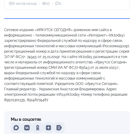
6 часов назад
27
0
Сетевое издание «ИРКУТСК СЕГОДНЯ» доменное имя сайта в
информационно - телекоммуникационной сети «Интернет» (irk.today),
зарегистрировано Федеральной службой по надзору в сфере связи,
информационных технологий и массовых коммуникаций (Роскомнадзор),
регистрационный номер и дата принятия решения о регистрации: серия
ЭЛ № ФС77- 74945 от 25.01.2019г. На сайте irk.today размещаются в том
числе и материалы от информационного агентства «Иркутск Сегодня»
(регистрационный номер СМИ ИА № ФС77-85643 от 21 июля 2023 г.,
выдан Федеральной службой по надзору в сфере связи,
информационных технологий и массовых коммуникаций) с
соответствующей пометкой. Учредитель ООО «Иркутск Сегодня».
Главный редактор - Украинская Анастасия Владимировна. Адрес
электронной почты редакции: info@irk.today Номер телефона редакции:
89501301335, 89148774487
Мы в соцсетях
MAX
VKontakte
Odnoklassniki
Dzen
Yandex