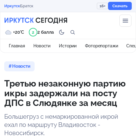
Иркутск
Братск
16+
Скачать
+20°C
2 балла
2
Главная
Новости
Истории
Фоторепортажи
Спе
Новости
Третью незаконную партию
икры задержали на посту
ДПС в Слюдянке за месяц
Большегруз с немаркированной икрой
ехал по маршруту Владивосток -
Новосибирск.