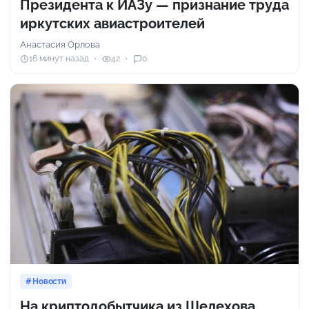
Президента к ИАЗу — признание труда
иркутских авиастроителей
Анастасия Орлова
16 минут назад
42
0
Новости
На криптодобытчика из Шелехова