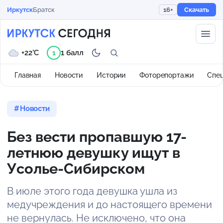
Иркутск
Братск
16+
Скачать
+22°C
1 балл
1
Главная
Новости
Истории
Фоторепортажи
Спе
Новости
Без вести пропавшую 17-
летнюю девушку ищут в
Усолье-Сибирском
В июле этого года девушка ушла из
медучреждения и до настоящего времени
не вернулась. Не исключено, что она