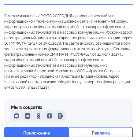
Сетевое издание «ИРКУТСК СЕГОДНЯ» доменное имя сайта в
информационно - телекоммуникационной сети «Интернет» (irk.today),
зарегистрировано Федеральной службой по надзору в сфере связи,
информационных технологий и массовых коммуникаций (Роскомнадзор),
регистрационный номер и дата принятия решения о регистрации: серия
ЭЛ № ФС77- 74945 от 25.01.2019г. На сайте irk.today размещаются в том
числе и материалы от информационного агентства «Иркутск Сегодня»
(регистрационный номер СМИ ИА № ФС77-85643 от 21 июля 2023 г.,
выдан Федеральной службой по надзору в сфере связи,
информационных технологий и массовых коммуникаций) с
соответствующей пометкой. Учредитель ООО «Иркутск Сегодня».
Главный редактор - Украинская Анастасия Владимировна. Адрес
электронной почты редакции: info@irk.today Номер телефона редакции:
89501301335, 89148774487
Мы в соцсетях
MAX
VKontakte
Odnoklassniki
Dzen
Yandex
+22°
Пасмурно
Приложение
Реклама