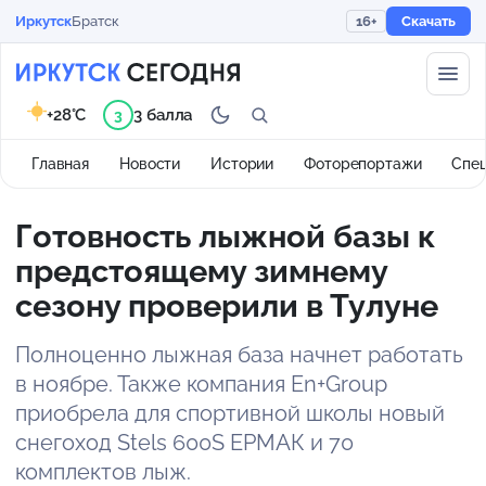
Иркутск
Братск
16+
Скачать
+28°C
3 балла
3
Главная
Новости
Истории
Фоторепортажи
Спе
Готовность лыжной базы к
предстоящему зимнему
сезону проверили в Тулуне
Полноценно лыжная база начнет работать
в ноябре. Также компания En+Group
приобрела для спортивной школы новый
снегоход Stels 600S ЕРМАК и 70
комплектов лыж.