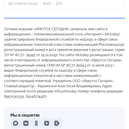
2 недели назад
48
0
Сетевое издание «ИРКУТСК СЕГОДНЯ» доменное имя сайта в
информационно - телекоммуникационной сети «Интернет» (irk.today),
зарегистрировано Федеральной службой по надзору в сфере связи,
информационных технологий и массовых коммуникаций (Роскомнадзор),
регистрационный номер и дата принятия решения о регистрации: серия
ЭЛ № ФС77- 74945 от 25.01.2019г. На сайте irk.today размещаются в том
числе и материалы от информационного агентства «Иркутск Сегодня»
(регистрационный номер СМИ ИА № ФС77-85643 от 21 июля 2023 г.,
выдан Федеральной службой по надзору в сфере связи,
информационных технологий и массовых коммуникаций) с
соответствующей пометкой. Учредитель ООО «Иркутск Сегодня».
Главный редактор - Украинская Анастасия Владимировна. Адрес
электронной почты редакции: info@irk.today Номер телефона редакции:
89501301335, 89148774487
Мы в соцсетях
MAX
VKontakte
Odnoklassniki
Dzen
Yandex