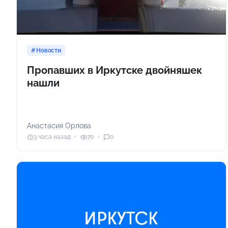
Новости
Пропавших в Иркутске двойняшек
нашли
Анастасия Орлова
3 часа назад
70
0