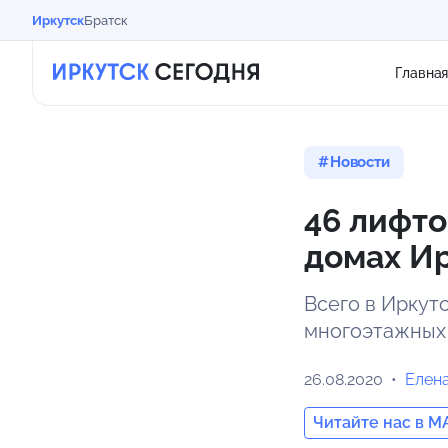
Иркутск
Братск
Главна
Новости
46 лифто
домах И
Всего в Иркут
многоэтажных 
26.08.2020
Елен
Читайте нас в M