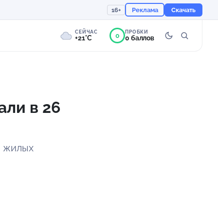
16+
Реклама
Скачать
СЕЙЧАС
ПРОБКИ
0
+21°C
0 баллов
1°
Пасмурно
Ощущается как +21
али в 26
756 мм
95%
3 жилых