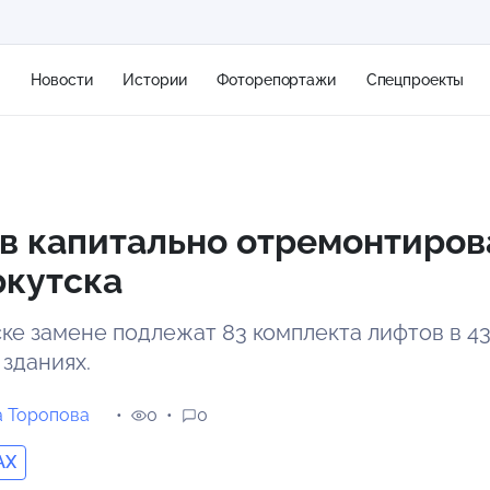
я
Новости
Истории
Фоторепортажи
Спецпроекты
+2
в капитально отремонтиров
ркутска
11 м/с
ске замене подлежат 83 комплекта лифтов в 4
зданиях.
а Торопова
0
0
AX