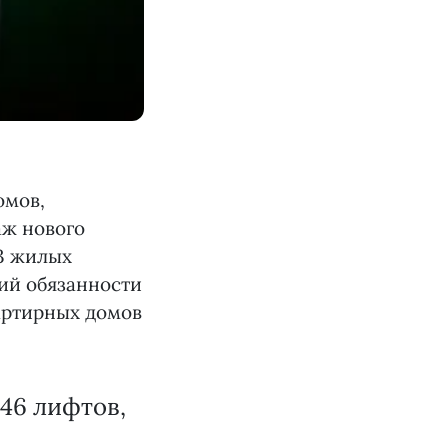
омов,
аж нового
43 жилых
й обязанности
артирных домов
 46 лифтов,