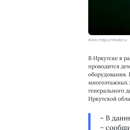
Фото: https://irkobl.ru
В Иркутске в р
проводится дем
оборудования. 
многоэтажных з
генерального 
Иркутской обла
– В данн
– сообщ