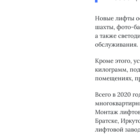
Новые лифты о
шахты, фото-ба
а также светод
обслуживания.
Кроме этого, у
килограмм, по
помещениях, п
Всего в 2020 г
многоквартирн
Монтаж лифтов 
Братске, Иркут
лифтовой заво