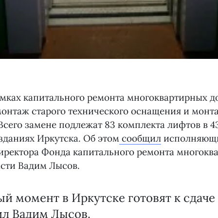
амках капитального ремонта многоквартирных д
онтаж старого технического оснащения и монт
Всего замене подлежат 83 комплекта лифтов в 
даниях Иркутска. Об этом
сообщил
исполняющи
директора Фонда капитального ремонта многокв
сти Вадим Лысов.
ый момент в Иркутске готовят к сдаче
ил Вадим Лысов.