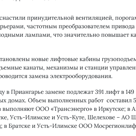
снастили принудительной вентиляцией, порога
рьерами, частотным преобразователем привода
иодными лампами, что значительно повышает к
становлены новые лифтовые кабины грузоподъе
дъемные канаты, механизмы и станции управле
роводится замена электрооборудования.
оду в Приангарье замене подлежат 391 лифт в 149
ых домах. Объем выполненных работ составил 5
выполняют ООО «Трансэнерго» в Иркутске; в А
ске, Усть-Илимске и Усть-Куте, Шелехове – АО
д; в Братске и Усть-Илимске ООО Мосрегионлиф