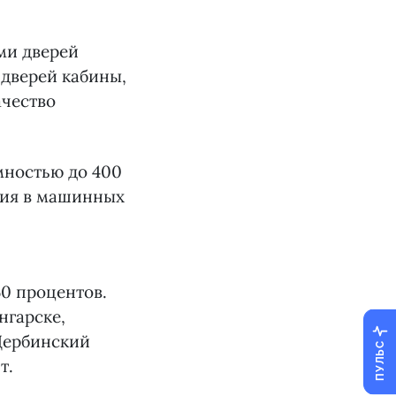
ми дверей
 дверей кабины,
ачество
мностью до 400
ния в машинных
0 процентов.
нгарске,
 Щербинский
ПУЛЬС
т.