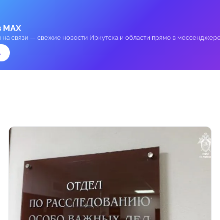
в MAX
и на связи — свежие новости Иркутска и области прямо в мессенджере
→