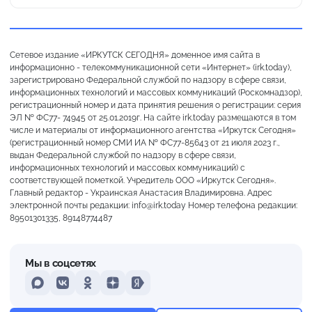
Сетевое издание «ИРКУТСК СЕГОДНЯ» доменное имя сайта в
информационно - телекоммуникационной сети «Интернет» (irk.today),
зарегистрировано Федеральной службой по надзору в сфере связи,
информационных технологий и массовых коммуникаций (Роскомнадзор),
регистрационный номер и дата принятия решения о регистрации: серия
ЭЛ № ФС77- 74945 от 25.01.2019г. На сайте irk.today размещаются в том
числе и материалы от информационного агентства «Иркутск Сегодня»
(регистрационный номер СМИ ИА № ФС77-85643 от 21 июля 2023 г.,
выдан Федеральной службой по надзору в сфере связи,
информационных технологий и массовых коммуникаций) с
соответствующей пометкой. Учредитель ООО «Иркутск Сегодня».
Главный редактор - Украинская Анастасия Владимировна. Адрес
электронной почты редакции: info@irk.today Номер телефона редакции:
89501301335, 89148774487
Мы в соцсетях
MAX
VKontakte
Odnoklassniki
Dzen
Yandex