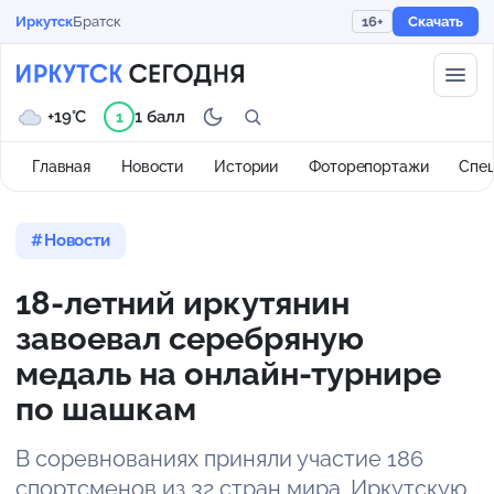
Иркутск
Братск
16+
Скачать
+19°C
1 балл
1
Главная
Новости
Истории
Фоторепортажи
Спе
Новости
18-летний иркутянин
завоевал серебряную
медаль на онлайн-турнире
по шашкам
В соревнованиях приняли участие 186
спортсменов из 32 стран мира. Иркутскую