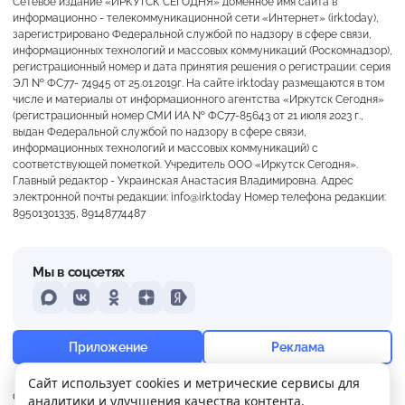
Сетевое издание «ИРКУТСК СЕГОДНЯ» доменное имя сайта в
информационно - телекоммуникационной сети «Интернет» (irk.today),
зарегистрировано Федеральной службой по надзору в сфере связи,
информационных технологий и массовых коммуникаций (Роскомнадзор),
регистрационный номер и дата принятия решения о регистрации: серия
ЭЛ № ФС77- 74945 от 25.01.2019г. На сайте irk.today размещаются в том
числе и материалы от информационного агентства «Иркутск Сегодня»
(регистрационный номер СМИ ИА № ФС77-85643 от 21 июля 2023 г.,
выдан Федеральной службой по надзору в сфере связи,
информационных технологий и массовых коммуникаций) с
соответствующей пометкой. Учредитель ООО «Иркутск Сегодня».
Главный редактор - Украинская Анастасия Владимировна. Адрес
электронной почты редакции: info@irk.today Номер телефона редакции:
89501301335, 89148774487
Мы в соцсетях
MAX
VKontakte
Odnoklassniki
Dzen
Yandex
+19°
Пасмурно
Приложение
Реклама
Ощущается как +19
Сайт использует cookies и метрические сервисы для
О нас
Контакты
Прислать новость
аналитики и улучшения качества контента.