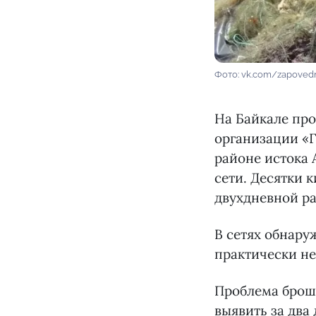
Фото: vk.com/zapoved
На Байкале про
организации «Г
районе истока
сети. Десятки
двухдневной ра
В сетях обнару
практически не
Проблема броше
выявить за два