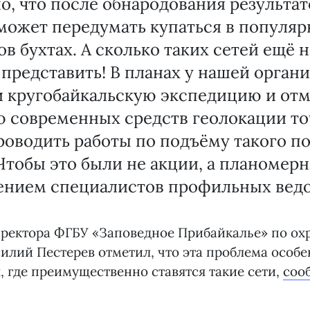
, что после обнародования результат
может передумать купаться в популяр
в бухтах. А сколько таких сетей ещё н
представить! В планах у нашей орган
 кругобайкальскую экспедицию и отм
 современных средств геолокации точ
роводить работы по подъёму такого п
Чтобы это были не акции, а планомерн
ением специалистов профильных ведо
иректора ФГБУ «Заповедное Прибайкалье» по ох
илий Пестерев отметил, что эта проблема особе
, где преимущественно ставятся такие сети,
соо