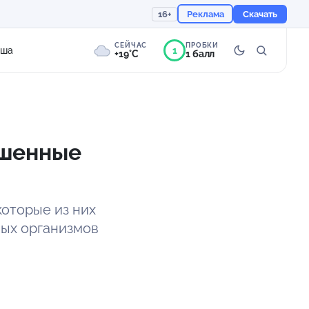
16+
Реклама
Скачать
СЕЙЧАС
ПРОБКИ
1
иша
+19°C
1 балл
9°
Пасмурно
Ощущается как +19
ошенные
758 мм
87%
которые из них
вых организмов