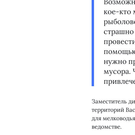
Возможно
кое-кто 
рыболово
страшно 
провести
помощью
нужно п
мусора. 
привлеч
Заместитель д
территорий Вас
для мелководья
ведомстве.