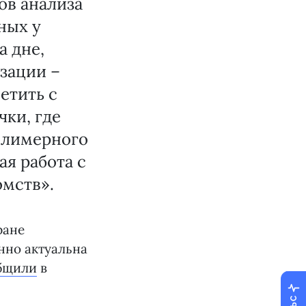
ов анализа
ных у
а дне,
изации –
етить с
ки, где
олимерного
ая работа с
мств».
ране
нно актуальна
бщили
в