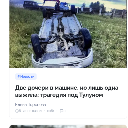
Новости
Две дочери в машине, но лишь одна
выжила: трагедия под Тулуном
Елена Торопова
6 часов назад
61
0