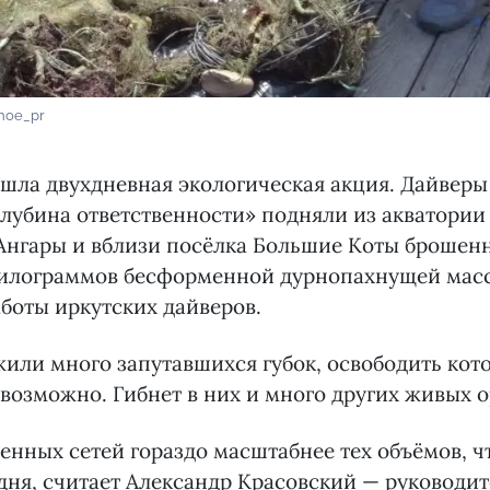
noe_pr
шла двухдневная экологическая акция. Дайверы
лубина ответственности» подняли из акватории
 Ангары и вблизи посёлка Большие Коты брошен
 килограммов бесформенной дурнопахнущей масс
боты иркутских дайверов.
жили много запутавшихся губок, освободить кот
возможно. Гибнет в них и много других живых 
нных сетей гораздо масштабнее тех объёмов, ч
 дня, считает Александр Красовский — руководи