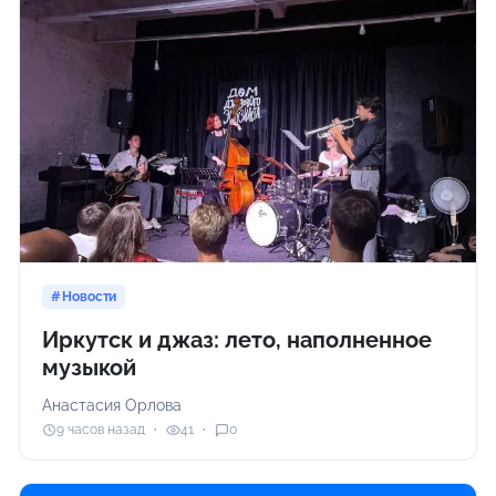
Новости
Иркутск и джаз: лето, наполненное
музыкой
Анастасия Орлова
9 часов назад
41
0