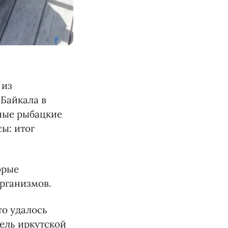
 из
 Байкала в
ные рыбацкие
ы: итог
орые
организмов.
то удалось
тель иркутской