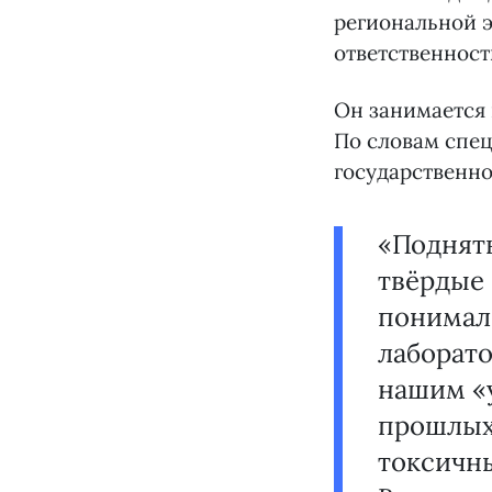
региональной 
ответственност
Он занимается 
По словам спец
государственно
«Подняты
твёрдые 
понимали
лаборат
нашим «у
прошлых 
токсичн