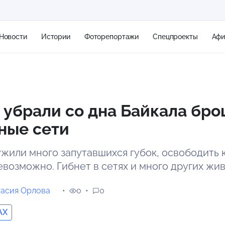
Новости
Истории
Фоторепортажи
Спецпроекты
Аф
+1
 убрали со дна Байкала бр
ные сети
1 м/с
ужили много запутавшихся губок, освободить 
евозможно. Гибнет в сетях и много других жи
тасия Орлова
0
0
AX