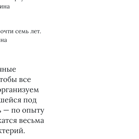
бина
очти семь лет.
 на
ычные
тобы все
организуем
шейся под
ь — по опыту
жатся весьма
ктерий.