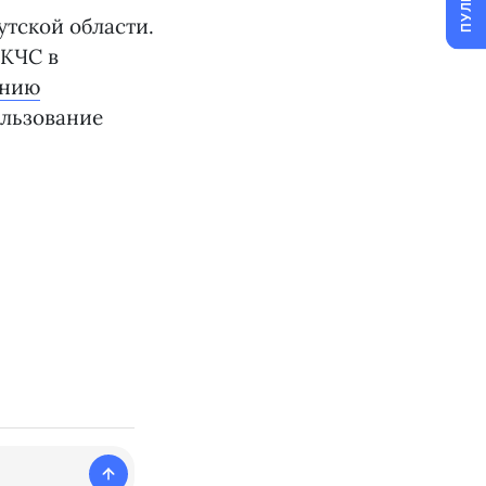
ПУЛЬС
утской области.
 КЧС в
анию
ользование