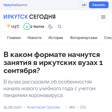
Иркутск
Братск
16+
Скачать
+23°C
2 балла
2
Главная
Новости
Истории
Фоторепортажи
Спе
В каком формате начнутся
занятия в иркутских вузах 1
сентября?
В вузах рассказали об особенностях
начала нового учебного года с учетом
пандемии коронавируса
15.08.2020
Анастасия Орлова
0
0