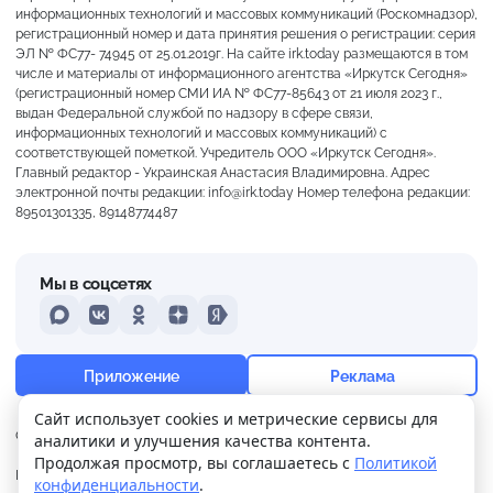
информационных технологий и массовых коммуникаций (Роскомнадзор),
регистрационный номер и дата принятия решения о регистрации: серия
ЭЛ № ФС77- 74945 от 25.01.2019г. На сайте irk.today размещаются в том
числе и материалы от информационного агентства «Иркутск Сегодня»
(регистрационный номер СМИ ИА № ФС77-85643 от 21 июля 2023 г.,
выдан Федеральной службой по надзору в сфере связи,
информационных технологий и массовых коммуникаций) с
соответствующей пометкой. Учредитель ООО «Иркутск Сегодня».
Главный редактор - Украинская Анастасия Владимировна. Адрес
электронной почты редакции: info@irk.today Номер телефона редакции:
89501301335, 89148774487
Мы в соцсетях
MAX
VKontakte
Odnoklassniki
Dzen
Yandex
+24°
Ясно
Приложение
Реклама
Ощущается как +24
Сайт использует cookies и метрические сервисы для
О нас
Контакты
Прислать новость
аналитики и улучшения качества контента.
11 м/с
758 мм
62%
Продолжая просмотр, вы соглашаетесь с
Политикой
Политика
Реклама
конфиденциальности
.
конфиденциальности