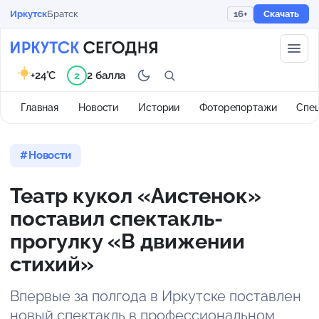
Иркутск
Братск
16+
Скачать
+24°C
2 балла
2
Главная
Новости
Истории
Фоторепортажи
Спе
Новости
Театр кукол «Аистенок»
поставил спектакль-
прогулку «В движении
стихий»
Впервые за полгода в Иркутске поставлен
новый спектакль в профессиональном