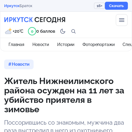
Иркутск
Братск
16+
Скачать
+20°C
0 баллов
0
Главная
Новости
Истории
Фоторепортажи
Спе
Новости
Житель Нижнеилимского
района осужден на 11 лет за
убийство приятеля в
зимовье
Поссорившись со знакомым, мужчина два
раза выстрелил в него из охотничьего