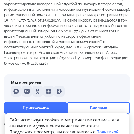
зарегистрировано Федеральной службой по надзору в сфере связи,
информационных технологий и массовых коммуникаций (Роскомнадзор),
регистрационный номер и дата принятия решения о регистрации: серия
ЭЛ № ФС77- 74945 от 25.01.2019г. На сайте irk.today размещаются в том
числе и материалы от информационного агентства «Иркутск Сегодня»
(регистрационный номер СМИ ИА № ФС77-85643 от 21 июля 2023 г.,
выдан Федеральной службой по надзору в сфере связи,
информационных технологий и массовых коммуникаций) с
соответствующей пометкой. Учредитель ООО «Иркутск Сегодня».
Главный редактор - Украинская Анастасия Владимировна. Адрес
электронной почты редакции: info@irk.today Номер телефона редакции:
89501301335, 89148774487
Мы в соцсетях
MAX
VKontakte
Odnoklassniki
Dzen
Yandex
+19°
Пасмурно
Приложение
Реклама
Ощущается как +19
Сайт использует cookies и метрические сервисы для
О нас
Контакты
Прислать новость
аналитики и улучшения качества контента.
5 м/с
758 мм
88%
Продолжая просмотр, вы соглашаетесь с
Политикой
Политика