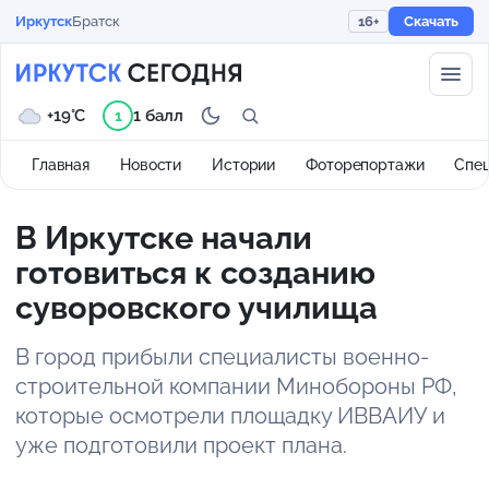
Иркутск
Братск
16+
Скачать
+19°C
1 балл
1
Главная
Новости
Истории
Фоторепортажи
Спе
В Иркутске начали
готовиться к созданию
суворовского училища
В город прибыли специалисты военно-
строительной компании Минобороны РФ,
которые осмотрели площадку ИВВАИУ и
уже подготовили проект плана.