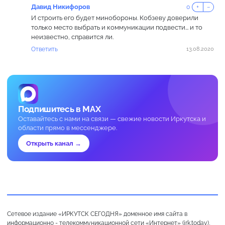
Давид Никифоров
0
+
−
И строить его будет минобороны. Кобзеву доверили
только место выбрать и коммуникации подвести... и то
неизвестно, справится ли.
Ответить
13.08.2020
Подпишитесь в MAX
Оставайтесь с нами на связи — свежие новости Иркутска и
области прямо в мессенджере.
Открыть канал →
Сетевое издание «ИРКУТСК СЕГОДНЯ» доменное имя сайта в
информационно - телекоммуникационной сети «Интернет» (irk.today),