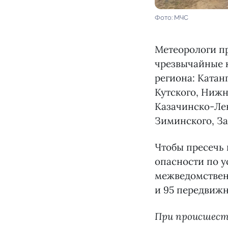
Фото: МЧС
Метеорологи пр
чрезвычайные к
региона: Катан
Кутского, Нижн
Казачинско-Лен
Зиминского, За
Чтобы пресечь 
опасности по у
межведомственн
и 95 передвижн
При происшест