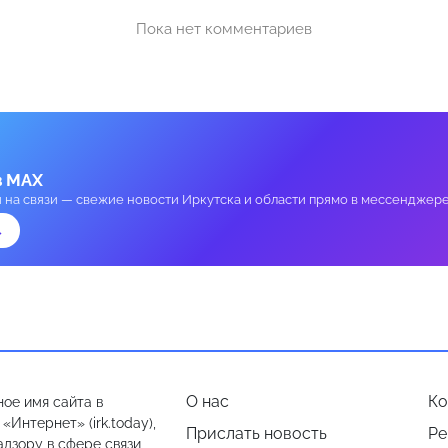
Пока нет комментариев
в MAX
и на связи — свежие новости Иркутска и области прямо в мессенджере
→
О нас
Ко
ое имя сайта в
Интернет» (irk.today),
Прислать новость
Ре
дзору в сфере связи,