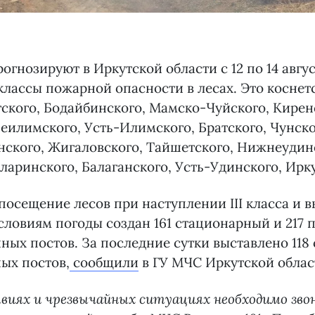
огнозируют в Иркутской области с 12 по 14 авгу
лассы пожарной опасности в лесах. Это коснетс
гского, Бодайбинского, Мамско-Чуйского, Киренс
еилимского, Усть-Илимского, Братского, Чунско
ского, Жигаловского, Тайшетского, Нижнеудин
ларинского, Балаганского, Усть-Удинского, Ирку
посещение лесов при наступлении III класса и
словиям погоды создан 161 стационарный и 217
ых постов. За последние сутки выставлено 118
ых постов,
сообщили
в ГУ МЧС Иркутской облас
виях и чрезвычайных ситуациях необходимо зво