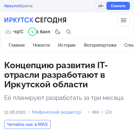
Иркутск
Братск
16+
Скачать
+19°C
1 балл
1
Главная
Новости
Истории
Фоторепортажи
Спе
Концепцию развития IT-
отрасли разработают в
Иркутской области
Её планируют разработать за три месяца.
12.08.2020
Мифический редактор
0
0
Читайте нас в MAX