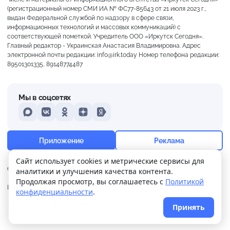
(регистрационный номер СМИ ИА № ФС77-85643 от 21 июля 2023 г.,
выдан Федеральной службой по надзору в сфере связи,
информационных технологий и массовых коммуникаций) с
соответствующей пометкой. Учредитель ООО «Иркутск Сегодня».
Главный редактор - Украинская Анастасия Владимировна. Адрес
электронной почты редакции: info@irk.today Номер телефона редакции:
89501301335, 89148774487
Мы в соцсетях
MAX
VKontakte
Odnoklassniki
Dzen
Yandex
+25°
Ясно
Приложение
Реклама
Ощущается как +25
Сайт использует cookies и метрические сервисы для
О нас
Контакты
Прислать новость
аналитики и улучшения качества контента.
12 м/с
757 мм
59%
Продолжая просмотр, вы соглашаетесь с
Политикой
Политика
Реклама
конфиденциальности
.
конфиденциальности
Принять
© 2026
Иркутск Сегодня
. Поддержка сайта
WPSUPPORT