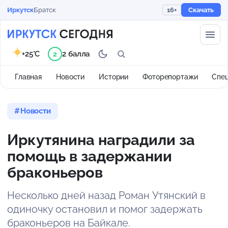
Иркутск
Братск
16+
Скачать
+25°C
2 балла
2
Главная
Новости
Истории
Фоторепортажи
Спе
Новости
Иркутянина наградили за
помощь в задержании
браконьеров
Несколько дней назад Роман Утянский в
одиночку остановил и помог задержать
браконьеров на Байкале.