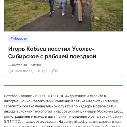
Новости
Игорь Кобзев посетил Усолье-
Сибирское с рабочей поездкой
Анастасия Орлова
2 часа назад
391
0
Сетевое издание «ИРКУТСК СЕГОДНЯ» доменное имя сайта в
информационно - телекоммуникационной сети «Интернет» (irk.today),
зарегистрировано Федеральной службой по надзору в сфере связи,
информационных технологий и массовых коммуникаций (Роскомнадзор),
регистрационный номер и дата принятия решения о регистрации: серия
ЭЛ № ФС77- 74945 от 25.01.2019г. На сайте irk.today размещаются в том
числе и материалы от информационного агентства «Иркутск Сегодня»