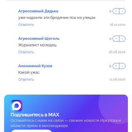
Агрессивный Дядька
0
+
−
уже надоели эти бродячие псы на улицах
Ответить
16.12.2020
Агрессивный Щеголь
0
+
−
Журналист молодец
Ответить
26.08.2020
Анонимный Кузов
0
+
−
Какой ужас
Ответить
11.08.2020
Подпишитесь в MAX
Оставайтесь с нами на связи — свежие новости Иркутска и
области прямо в мессенджере.