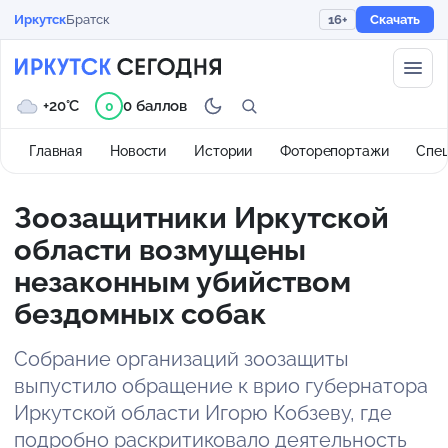
Иркутск
Братск
16+
Скачать
+20°C
0 баллов
0
Главная
Новости
Истории
Фоторепортажи
Спе
Зоозащитники Иркутской
области возмущены
незаконным убийством
бездомных собак
Собрание организаций зоозащиты
выпустило обращение к врио губернатора
Иркутской области Игорю Кобзеву, где
подробно раскритиковало деятельность