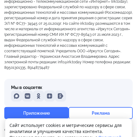
информационно - телекоммуникационной сети «Интернет» (irk.today),
зарегистрировано Федеральной службой по надзору в сфере связи,
информационных технологий и массовых коммуникаций (Роскомнадзор),
регистрационный номер и дата принятия решения о регистрации: серия
ЭЛ № ФС77- 74945 от 25.01.2019г. На сайте irk.today размещаются в том
числе и материалы от информационного агентства «Иркутск Сегодня»
(регистрационный номер СМИ ИА № ФС77-85643 от 21 июля 2023 г.,
выдан Федеральной службой по надзору в сфере связи,
информационных технологий и массовых коммуникаций) с
соответствующей пометкой. Учредитель ООО «Иркутск Сегодня».
Главный редактор - Украинская Анастасия Владимировна. Адрес
электронной почты редакции: info@irk.today Номер телефона редакции:
89501301335, 89148774487
Мы в соцсетях
MAX
VKontakte
Odnoklassniki
Dzen
Yandex
+21°
Пасмурно
Приложение
Реклама
Ощущается как +21
Сайт использует cookies и метрические сервисы для
О нас
Контакты
Прислать новость
аналитики и улучшения качества контента.
13 м/с
756 мм
95%