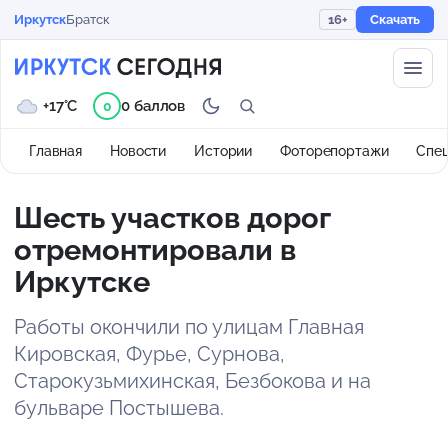
Иркутск
Братск
16+
Скачать
+17°C
0 баллов
0
Главная
Новости
Истории
Фоторепортажи
Спе
Шесть участков дорог
отремонтировали в
Иркутске
Работы окончили по улицам Главная
Кировская, Фурье, Сурнова,
Старокузьмихинская, Безбокова и на
бульваре Постышева.