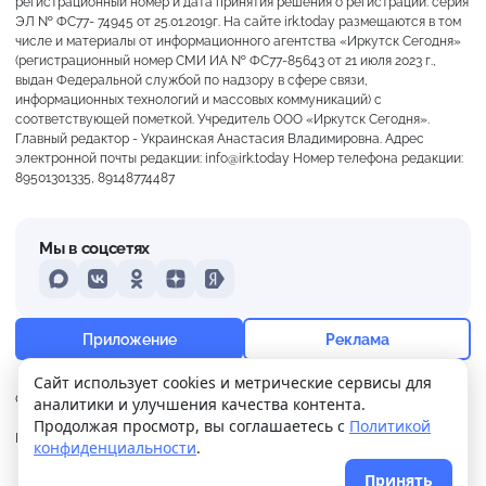
регистрационный номер и дата принятия решения о регистрации: серия
ЭЛ № ФС77- 74945 от 25.01.2019г. На сайте irk.today размещаются в том
числе и материалы от информационного агентства «Иркутск Сегодня»
(регистрационный номер СМИ ИА № ФС77-85643 от 21 июля 2023 г.,
выдан Федеральной службой по надзору в сфере связи,
информационных технологий и массовых коммуникаций) с
соответствующей пометкой. Учредитель ООО «Иркутск Сегодня».
Главный редактор - Украинская Анастасия Владимировна. Адрес
электронной почты редакции: info@irk.today Номер телефона редакции:
89501301335, 89148774487
Мы в соцсетях
MAX
VKontakte
Odnoklassniki
Dzen
Yandex
+17°
Пасмурно
Приложение
Реклама
Ощущается как +17
Сайт использует cookies и метрические сервисы для
О нас
Контакты
Прислать новость
аналитики и улучшения качества контента.
3 м/с
757 мм
99%
Продолжая просмотр, вы соглашаетесь с
Политикой
Политика
Реклама
конфиденциальности
.
конфиденциальности
Принять