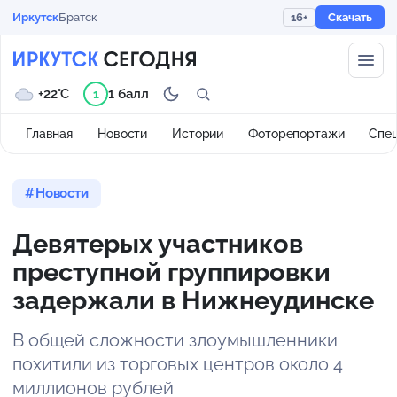
Иркутск
Братск
16+
Скачать
+22°C
1 балл
1
Главная
Новости
Истории
Фоторепортажи
Спе
Новости
Девятерых участников
преступной группировки
задержали в Нижнеудинске
В общей сложности злоумышленники
похитили из торговых центров около 4
миллионов рублей