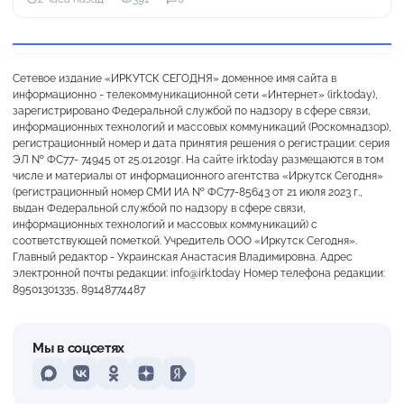
Сетевое издание «ИРКУТСК СЕГОДНЯ» доменное имя сайта в
информационно - телекоммуникационной сети «Интернет» (irk.today),
зарегистрировано Федеральной службой по надзору в сфере связи,
информационных технологий и массовых коммуникаций (Роскомнадзор),
регистрационный номер и дата принятия решения о регистрации: серия
ЭЛ № ФС77- 74945 от 25.01.2019г. На сайте irk.today размещаются в том
числе и материалы от информационного агентства «Иркутск Сегодня»
(регистрационный номер СМИ ИА № ФС77-85643 от 21 июля 2023 г.,
выдан Федеральной службой по надзору в сфере связи,
информационных технологий и массовых коммуникаций) с
соответствующей пометкой. Учредитель ООО «Иркутск Сегодня».
Главный редактор - Украинская Анастасия Владимировна. Адрес
электронной почты редакции: info@irk.today Номер телефона редакции:
89501301335, 89148774487
Мы в соцсетях
MAX
VKontakte
Odnoklassniki
Dzen
Yandex