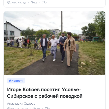
1 час назад
43
0
Новости
Игорь Кобзев посетил Усолье-
Сибирское с рабочей поездкой
Анастасия Орлова
2 часа назад
391
0