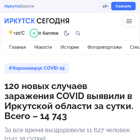
Иркутск
Братск
16+
Скачать
+20°C
0 баллов
0
Главная
Новости
Истории
Фоторепортажи
Спе
Коронавирус COVID-19
120 новых случаев
заражения COVID выявили в
Иркутской области за сутки.
Всего – 14 743
За все время выздоровели 11 627 человек
(+141 за сутки).