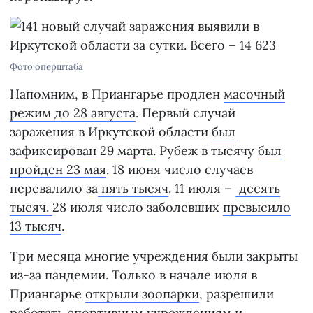
Фото оперштаба
Напомним, в Приангарье продлен
масочный
режим до 28 августа
. Первый случай
заражения в Иркутской области
был
зафиксирован 29 марта
. Рубеж в тысячу
был
пройден 23 мая
. 18 июня число случаев
перевалило за
пять тысяч
. 11 июля –
десять
тысяч.
28 июля число заболевших
превысило
13 тысяч
.
Три месяца многие учреждения были закрыты
из-за пандемии. Только в начале июля в
Приангарье
открыли зоопарки
, разрешили
работать
спортивным учреждениям
и