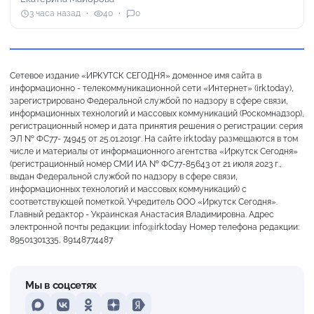
3 часа назад
40
0
Сетевое издание «ИРКУТСК СЕГОДНЯ» доменное имя сайта в
информационно - телекоммуникационной сети «Интернет» (irk.today),
зарегистрировано Федеральной службой по надзору в сфере связи,
информационных технологий и массовых коммуникаций (Роскомнадзор),
регистрационный номер и дата принятия решения о регистрации: серия
ЭЛ № ФС77- 74945 от 25.01.2019г. На сайте irk.today размещаются в том
числе и материалы от информационного агентства «Иркутск Сегодня»
(регистрационный номер СМИ ИА № ФС77-85643 от 21 июля 2023 г.,
выдан Федеральной службой по надзору в сфере связи,
информационных технологий и массовых коммуникаций) с
соответствующей пометкой. Учредитель ООО «Иркутск Сегодня».
Главный редактор - Украинская Анастасия Владимировна. Адрес
электронной почты редакции: info@irk.today Номер телефона редакции:
89501301335, 89148774487
Мы в соцсетях
MAX
VKontakte
Odnoklassniki
Dzen
Yandex