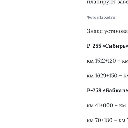
планируют заве
Фото irkroad.ru
Знаки установя
Р-255 «Сибирь
км 1512+120 – к
км 1629+150 – к
Р-258 «Байкал»
км 41+000 – км
км 70+180 – км