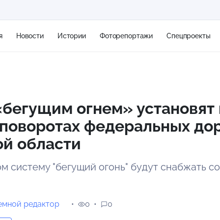
я
Новости
Истории
Фоторепортажи
Спецпроекты
+2
«бегущим огнем» установят 
поворотах федеральных дор
14 м/с
ой области
м систему "бегущий огонь" будут снабжать с
емной редактор
0
0