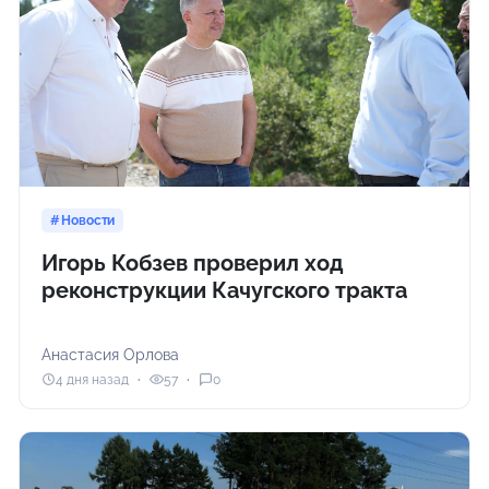
Новости
Игорь Кобзев проверил ход
реконструкции Качугского тракта
Анастасия Орлова
4 дня назад
57
0