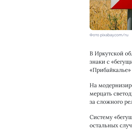
Фото pixabay.com/ru
В Иркутской об
знаки с «бегущ
«Прибайкалье»
На модернизир
мерцать светод
за сложного ре
Систему «бегущ
остальных случ