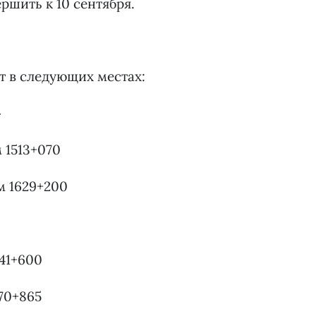
ршить к 10 сентября.
т в следующих местах:
»
м 1513+070
м 1629+200
 41+600
 70+865