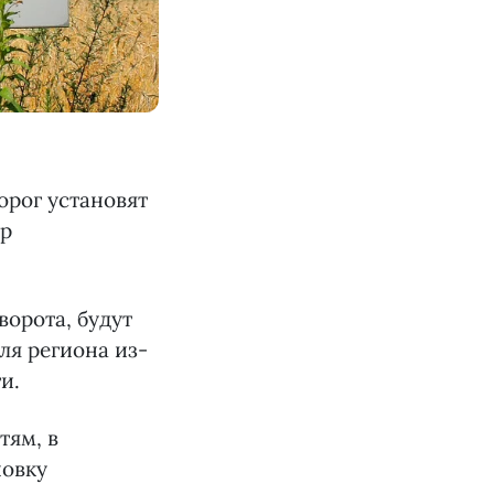
орог установят
ор
орота, будут
ля региона из-
и.
тям, в
новку