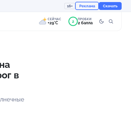
16+
Реклама
Скачать
СЕЙЧАС
ПРОБКИ
2
+29°C
2 балла
9°
Переменная
облачность
на
Ощущается как +29
ог в
756 мм
53%
олнечные