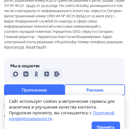
регистрационный номер и дата принятия решения о регистрации: серия
ЭЛ № ФС77- 74945 от 25.01.2019г. На сайте irk.today размещаются в том
числе и материалы от информационного агентства «Иркутск Сегодня»
(регистрационный номер СМИ ИА № ФС77-85643 от 21 июля 2023 г.,
выдан Федеральной службой по надзору в сфере связи,
информационных технологий и массовых коммуникаций) с
соответствующей пометкой. Учредитель ООО «Иркутск Сегодня».
Главный редактор - Украинская Анастасия Владимировна. Адрес
электронной почты редакции: info@irk.today Номер телефона редакции:
89501301335, 89148774487
Мы в соцсетях
MAX
VKontakte
Odnoklassniki
Dzen
Yandex
+24°
Ясно
Приложение
Реклама
Ощущается как +24
Сайт использует cookies и метрические сервисы для
О нас
Контакты
Прислать новость
аналитики и улучшения качества контента.
12 м/с
757 мм
60%
Продолжая просмотр, вы соглашаетесь с
Политикой
Политика
Реклама
конфиденциальности
.
конфиденциальности
Принять