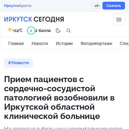
Иркутск
Братск
16+
Скачать
+24°C
2 балла
2
Главная
Новости
Истории
Фоторепортажи
Спе
Новости
Прием пациентов с
сердечно-сосудистой
патологией возобновили в
Иркутской областной
клинической больнице