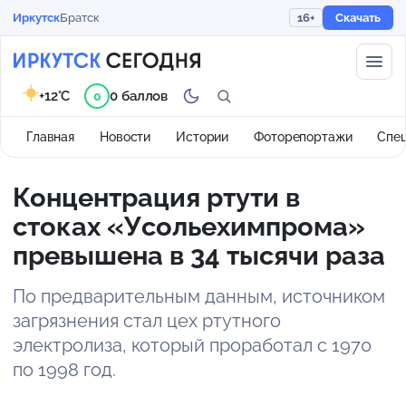
Иркутск
Братск
16+
Скачать
+12°C
0 баллов
0
Главная
Новости
Истории
Фоторепортажи
Спе
Концентрация ртути в
стоках «Усольехимпрома»
превышена в 34 тысячи раза
По предварительным данным, источником
загрязнения стал цех ртутного
электролиза, который проработал с 1970
по 1998 год.