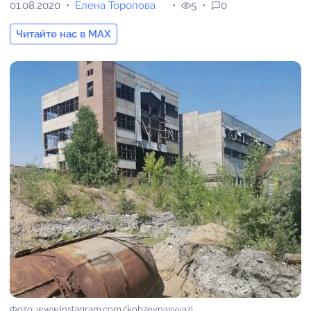
01.08.2020
Елена Торопова
5
0
Читайте нас в MAX
Фото: www.instagram.com/kobzevnasvyazi