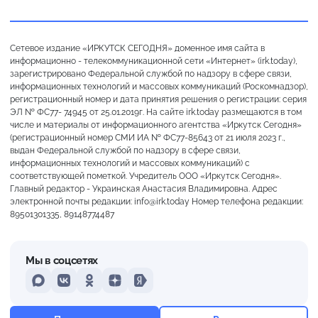
Сетевое издание «ИРКУТСК СЕГОДНЯ» доменное имя сайта в
информационно - телекоммуникационной сети «Интернет» (irk.today),
зарегистрировано Федеральной службой по надзору в сфере связи,
информационных технологий и массовых коммуникаций (Роскомнадзор),
регистрационный номер и дата принятия решения о регистрации: серия
ЭЛ № ФС77- 74945 от 25.01.2019г. На сайте irk.today размещаются в том
числе и материалы от информационного агентства «Иркутск Сегодня»
(регистрационный номер СМИ ИА № ФС77-85643 от 21 июля 2023 г.,
выдан Федеральной службой по надзору в сфере связи,
информационных технологий и массовых коммуникаций) с
соответствующей пометкой. Учредитель ООО «Иркутск Сегодня».
Главный редактор - Украинская Анастасия Владимировна. Адрес
электронной почты редакции: info@irk.today Номер телефона редакции:
89501301335, 89148774487
Мы в соцсетях
MAX
VKontakte
Odnoklassniki
Dzen
Yandex
Ясно