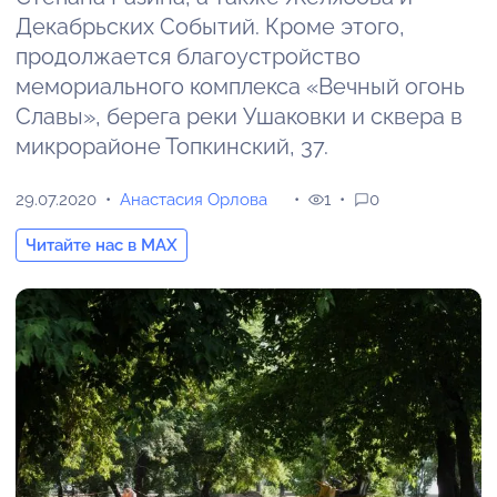
Декабрьских Событий. Кроме этого,
продолжается благоустройство
мемориального комплекса «Вечный огонь
Славы», берега реки Ушаковки и сквера в
микрорайоне Топкинский, 37.
29.07.2020
Анастасия Орлова
1
0
Читайте нас в MAX