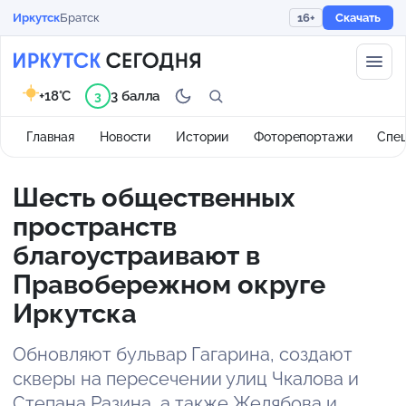
Иркутск
Братск
16+
Скачать
+18°C
3 балла
3
Главная
Новости
Истории
Фоторепортажи
Спе
Шесть общественных
пространств
благоустраивают в
Правобережном округе
Иркутска
Обновляют бульвар Гагарина, создают
скверы на пересечении улиц Чкалова и
Степана Разина, а также Желябова и