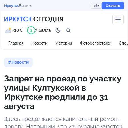
Иркутск
Братск
16+
Скачать
+28°C
3 балла
3
Главная
Новости
Истории
Фоторепортажи
Спе
Новости
Запрет на проезд по участку
улицы Култукской в
Иркутске продлили до 31
августа
Здесь продолжается капитальный ремонт
дороги. Напомним, что изначально участок