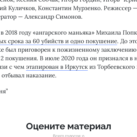
ий Куличков, Константин Мурзенко. Режиссер 
ератор — Александр Симонов.
в 2018 году «ангарского маньяка» Михаила Поп
х срока за 60 убийств и одно покушение
. До эт
уже был приговорен к пожизненному заключению
и 2 покушения. В июле 2020 года он признался в 
язи с чем
этапирован в Иркутск
из Торбеевского
е отбывал наказание.
ня”
Оцените материал
Всего голосов: 0