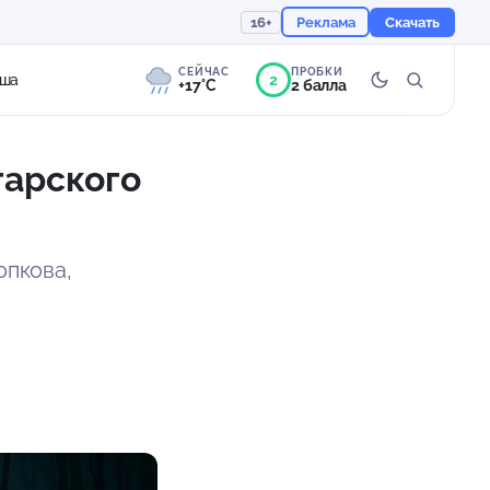
16+
Реклама
Скачать
СЕЙЧАС
ПРОБКИ
2
ша
+17°C
2 балла
гарского
7°
Слабая морось
Ощущается как +17
опкова,
759 мм
74%