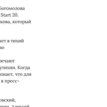
 Богомолова
Start 20.
кова, который
ет в тихий
во
речают
утихин. Когда
знает, что для
в пресс-
овский,
евич, Алексей