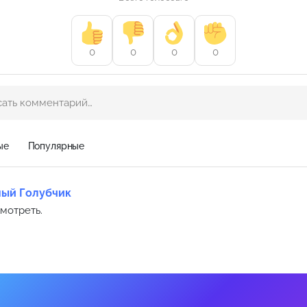
0
0
0
0
ые
Популярные
ый Голубчик
мотреть.