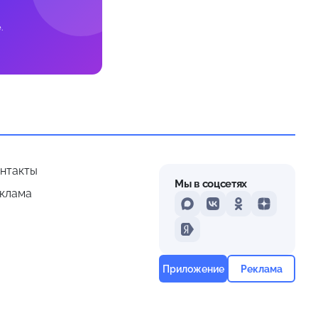
.
нтакты
Мы в соцсетях
клама
MAX
VKontakte
Odnoklassniki
Dzen
Yandex
Приложение
Реклама