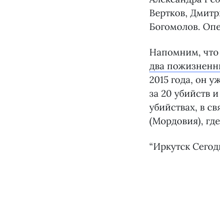
Вертков, Дмитр
Богомолов. Оп
Напомним, что 
два пожизненны
2015 года, он 
за 20 убийств 
убийствах, в св
(Мордовия), гд
“Иркутск Сегод