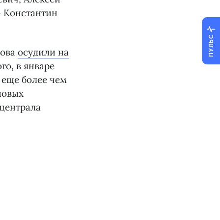
— Константин
ПУЛЬС
кова
осудили на
ого, в январе
 еще более чем
новых
 централа