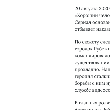
20 августа 202
«Хороший челов
Сериал основан
отбывает наказ
По сюжету след
городок Рубежн
командировало
существовании
прохладно. Нап
героиня сталки
борьбы с ним н
службе видеосе
В главных роля
Александра Реб