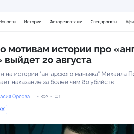
Новости
Истории
Фоторепортажи
Спецпроекты
Афи
о мотивам истории про «ан
+1
 выйдет 20 августа
н на истории "ангарского маньяка" Михаила П
21 м/с
ает наказание за более чем 80 убийств
тасия Орлова
2
1
AX