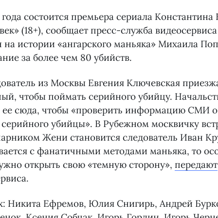
0 года состоится премьера сериала Константина
ек» (18+), сообщает пресс-служба видеосервиса 
 на истории «ангарского маньяка» Михаила Поп
ание за более чем 80 убийств.
ователь из Москвы Евгения Ключевская приезжа
ый, чтобы поймать серийного убийцу. Начальст
 ее сюда, чтобы «проверить информацию СМИ о
 серийного убийцы». В Рубежном москвичку вст
арником Жени становится следователь Иван Кр
вается с фанатичными методами маньяка, то осо
ужно открыть свою «темную сторону»,
передают
рвиса.
х: Никита Ефремов, Юлия Снигирь, Андрей Бурк
енок, Ксения Собчак, Игорь Гордин, Игорь Черн