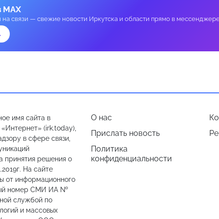
в MAX
и на связи — свежие новости Иркутска и области прямо в мессенджере
→
О нас
Ко
ое имя сайта в
Интернет» (irk.today),
Прислать новость
Ре
дзору в сфере связи,
Политика
уникаций
конфиденциальности
а принятия решения о
.2019г. На сайте
лы от информационного
ный номер СМИ ИА №
ьной службой по
логий и массовых