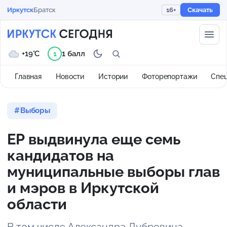
Иркутск
Братск
16+
Скачать
+19°C
1 балл
1
Главная
Новости
Истории
Фоторепортажи
Спе
Выборы
ЕР выдвинула еще семь
кандидатов на
муниципальные выборы глав
и мэров в Иркутской
области